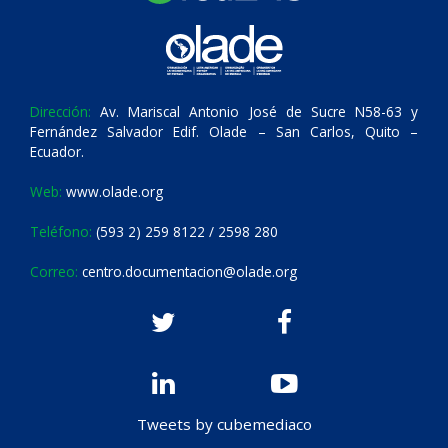
Dirección:
Av. Mariscal Antonio José de Sucre N58-63 y
Fernández Salvador Edif. Olade – San Carlos, Quito –
Ecuador.
Web:
www.olade.org
Teléfono:
(593 2) 259 8122 / 2598 280
Correo:
centro.documentacion@olade.org
Tweets by cubemediaco