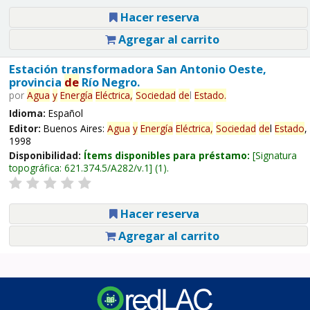
Hacer reserva
Agregar al carrito
Estación transformadora San Antonio Oeste,
provincia
de
Río Negro.
por
Agua
y
Energía
Eléctrica,
Sociedad
de
l
Estado
.
Idioma:
Español
Editor:
Buenos Aires:
Agua
y
Energía
Eléctrica,
Sociedad
de
l
Estado
,
1998
Disponibilidad:
Ítems disponibles para préstamo:
Signatura
topográfica:
621.374.5/A282/v.1
(1).
Hacer reserva
Agregar al carrito