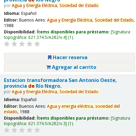
por
Agua
y
Energía
Eléctrica,
Sociedad
de
l
Estado
.
Idioma:
Español
Editor:
Buenos Aires:
Agua
y
Energía
Eléctrica,
Sociedad
de
l
Estado
,
1988
Disponibilidad:
Ítems disponibles para préstamo:
Signatura
topográfica:
621.374.5/A282/v.4
(1).
Hacer reserva
Agregar al carrito
Estacion transformadora San Antonio Oeste,
provincia
de
Río Negro.
por
Agua
y
Energía
Eléctrica,
Sociedad
de
l
Estado
.
Idioma:
Español
Editor:
Buenos Aires:
Agua
y
energía
eléctrica,
sociedad
de
l
estado
, 1988
Disponibilidad:
Ítems disponibles para préstamo:
Signatura
topográfica:
621.374.5/A282/v.3
(1).