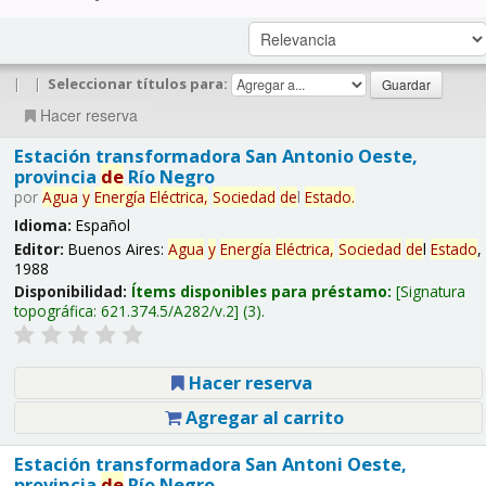
|
|
Seleccionar títulos para:
Hacer reserva
Estación transformadora San Antonio Oeste,
provincia
de
Río Negro
por
Agua
y
Energía
Eléctrica,
Sociedad
de
l
Estado
.
Idioma:
Español
Editor:
Buenos Aires:
Agua
y
Energía
Eléctrica,
Sociedad
de
l
Estado
,
1988
Disponibilidad:
Ítems disponibles para préstamo:
Signatura
topográfica:
621.374.5/A282/v.2
(3).
Hacer reserva
Agregar al carrito
Estación transformadora San Antoni Oeste,
provincia
de
Río Negro