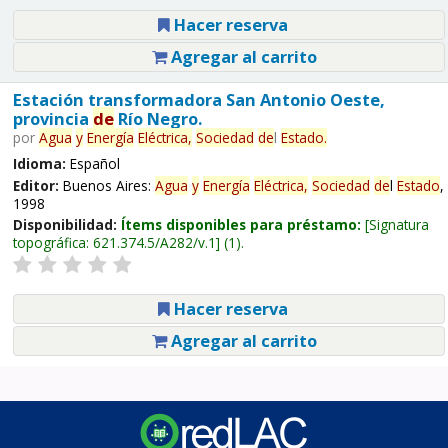
Hacer reserva
Agregar al carrito
Estación transformadora San Antonio Oeste,
provincia
de
Río Negro.
por
Agua
y
Energía
Eléctrica,
Sociedad
de
l
Estado
.
Idioma:
Español
Editor:
Buenos Aires:
Agua
y
Energía
Eléctrica,
Sociedad
de
l
Estado
,
1998
Disponibilidad:
Ítems disponibles para préstamo:
Signatura
topográfica:
621.374.5/A282/v.1
(1).
Hacer reserva
Agregar al carrito