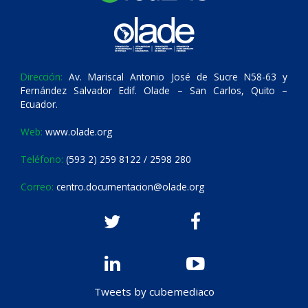
Dirección:
Av. Mariscal Antonio José de Sucre N58-63 y
Fernández Salvador Edif. Olade – San Carlos, Quito –
Ecuador.
Web:
www.olade.org
Teléfono:
(593 2) 259 8122 / 2598 280
Correo:
centro.documentacion@olade.org
Tweets by cubemediaco