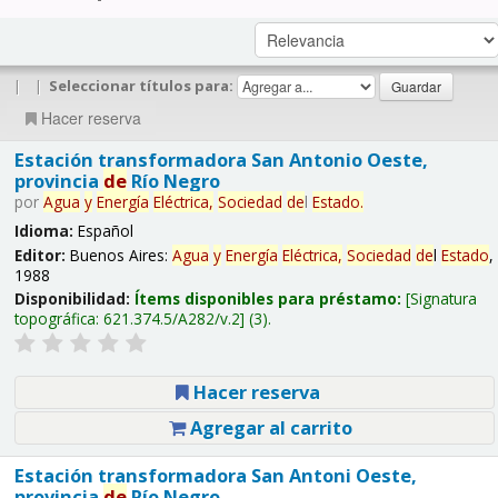
|
|
Seleccionar títulos para:
Hacer reserva
Estación transformadora San Antonio Oeste,
provincia
de
Río Negro
por
Agua
y
Energía
Eléctrica,
Sociedad
de
l
Estado
.
Idioma:
Español
Editor:
Buenos Aires:
Agua
y
Energía
Eléctrica,
Sociedad
de
l
Estado
,
1988
Disponibilidad:
Ítems disponibles para préstamo:
Signatura
topográfica:
621.374.5/A282/v.2
(3).
Hacer reserva
Agregar al carrito
Estación transformadora San Antoni Oeste,
provincia
de
Río Negro