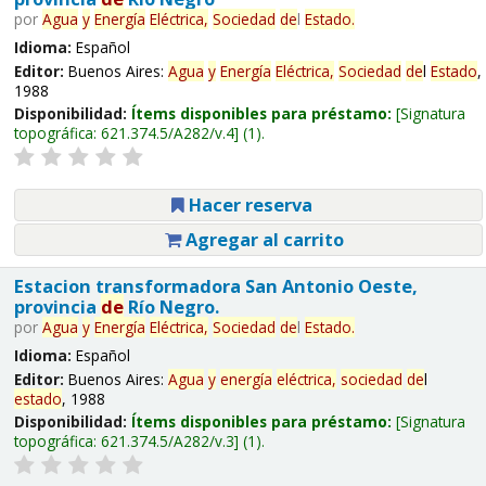
por
Agua
y
Energía
Eléctrica,
Sociedad
de
l
Estado
.
Idioma:
Español
Editor:
Buenos Aires:
Agua
y
Energía
Eléctrica,
Sociedad
de
l
Estado
,
1988
Disponibilidad:
Ítems disponibles para préstamo:
Signatura
topográfica:
621.374.5/A282/v.4
(1).
Hacer reserva
Agregar al carrito
Estacion transformadora San Antonio Oeste,
provincia
de
Río Negro.
por
Agua
y
Energía
Eléctrica,
Sociedad
de
l
Estado
.
Idioma:
Español
Editor:
Buenos Aires:
Agua
y
energía
eléctrica,
sociedad
de
l
estado
, 1988
Disponibilidad:
Ítems disponibles para préstamo:
Signatura
topográfica:
621.374.5/A282/v.3
(1).