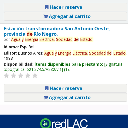
Hacer reserva
Agregar al carrito
Estación transformadora San Antonio Oeste,
provincia
de
Río Negro.
por
Agua
y
Energía
Eléctrica,
Sociedad
de
l
Estado
.
Idioma:
Español
Editor:
Buenos Aires:
Agua
y
Energía
Eléctrica,
Sociedad
de
l
Estado
,
1998
Disponibilidad:
Ítems disponibles para préstamo:
Signatura
topográfica:
621.374.5/A282/v.1
(1).
Hacer reserva
Agregar al carrito