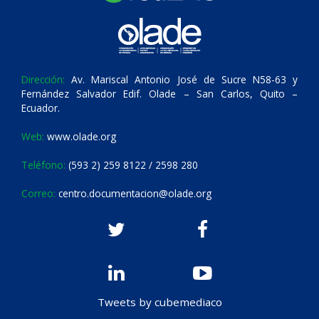
Dirección:
Av. Mariscal Antonio José de Sucre N58-63 y
Fernández Salvador Edif. Olade – San Carlos, Quito –
Ecuador.
Web:
www.olade.org
Teléfono:
(593 2) 259 8122 / 2598 280
Correo:
centro.documentacion@olade.org
Tweets by cubemediaco