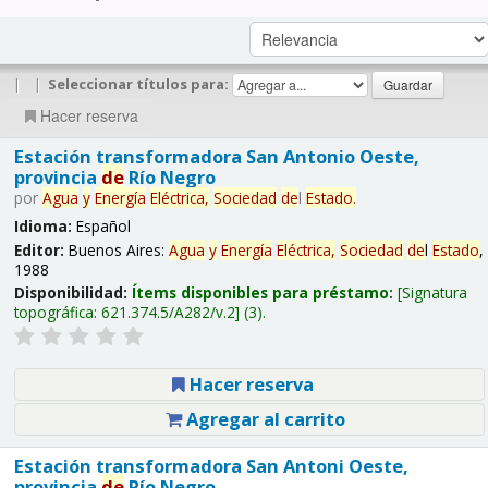
|
|
Seleccionar títulos para:
Hacer reserva
Estación transformadora San Antonio Oeste,
provincia
de
Río Negro
por
Agua
y
Energía
Eléctrica,
Sociedad
de
l
Estado
.
Idioma:
Español
Editor:
Buenos Aires:
Agua
y
Energía
Eléctrica,
Sociedad
de
l
Estado
,
1988
Disponibilidad:
Ítems disponibles para préstamo:
Signatura
topográfica:
621.374.5/A282/v.2
(3).
Hacer reserva
Agregar al carrito
Estación transformadora San Antoni Oeste,
provincia
de
Río Negro