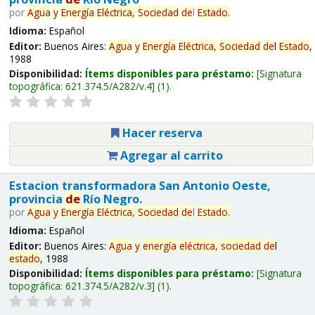
por
Agua
y
Energía
Eléctrica,
Sociedad
de
l
Estado
.
Idioma:
Español
Editor:
Buenos Aires:
Agua
y
Energía
Eléctrica,
Sociedad
de
l
Estado
,
1988
Disponibilidad:
Ítems disponibles para préstamo:
Signatura
topográfica:
621.374.5/A282/v.4
(1).
Hacer reserva
Agregar al carrito
Estacion transformadora San Antonio Oeste,
provincia
de
Río Negro.
por
Agua
y
Energía
Eléctrica,
Sociedad
de
l
Estado
.
Idioma:
Español
Editor:
Buenos Aires:
Agua
y
energía
eléctrica,
sociedad
de
l
estado
, 1988
Disponibilidad:
Ítems disponibles para préstamo:
Signatura
topográfica:
621.374.5/A282/v.3
(1).