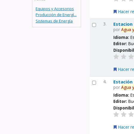
Equipos y Accesorios
Hacer r
Producción de Energí...
Sistemas de Energía
3.
Estacion
por
Agua
Idioma:
E
Editor:
Bu
Disponibi
Hacer r
4.
Estación
por
Agua
Idioma:
E
Editor:
Bu
Disponibi
Hacer r