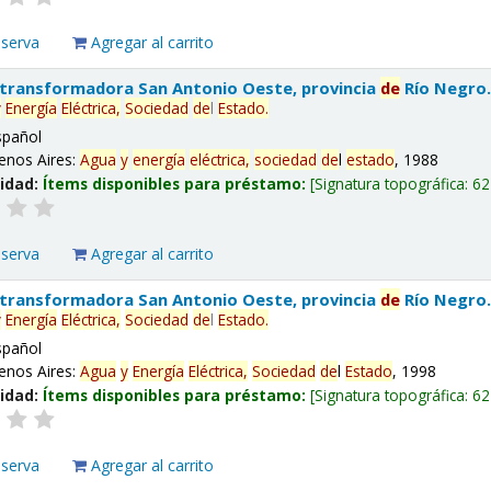
eserva
Agregar al carrito
 transformadora San Antonio Oeste, provincia
de
Río Negro
y
Energía
Eléctrica,
Sociedad
de
l
Estado
.
spañol
enos Aires:
Agua
y
energía
eléctrica,
sociedad
de
l
estado
, 1988
lidad:
Ítems disponibles para préstamo:
Signatura topográfica:
62
eserva
Agregar al carrito
 transformadora San Antonio Oeste, provincia
de
Río Negro
y
Energía
Eléctrica,
Sociedad
de
l
Estado
.
spañol
enos Aires:
Agua
y
Energía
Eléctrica,
Sociedad
de
l
Estado
, 1998
lidad:
Ítems disponibles para préstamo:
Signatura topográfica:
62
eserva
Agregar al carrito