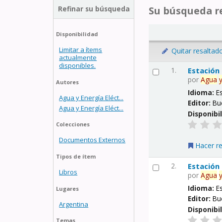
Refinar su búsqueda
Su búsqueda re
Disponibilidad
Limitar a ítems
Quitar resaltad
actualmente
disponibles.
1.
Estación
por
Agua
Autores
Idioma:
E
Agua y Energía Eléct...
Editor:
Bu
Agua y Energía Eléct...
Disponibi
Colecciones
Documentos Externos
Hacer r
Tipos de ítem
2.
Estación
Libros
por
Agua
Idioma:
E
Lugares
Editor:
Bu
Argentina
Disponibi
Temas