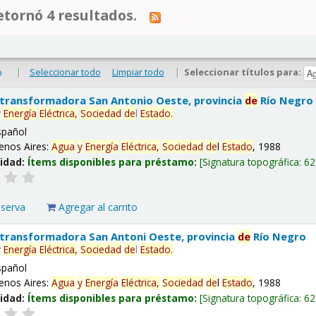
tornó 4 resultados.
|
Seleccionar todo
Limpiar todo
|
Seleccionar títulos para:
o
 transformadora San Antonio Oeste, provincia
de
Río Negro
y
Energía
Eléctrica,
Sociedad
de
l
Estado
.
spañol
enos Aires:
Agua
y
Energía
Eléctrica,
Sociedad
de
l
Estado
, 1988
lidad:
Ítems disponibles para préstamo:
Signatura topográfica:
62
eserva
Agregar al carrito
 transformadora San Antoni Oeste, provincia
de
Río Negro
y
Energía
Eléctrica,
Sociedad
de
l
Estado
.
spañol
enos Aires:
Agua
y
Energía
Eléctrica,
Sociedad
de
l
Estado
, 1988
lidad:
Ítems disponibles para préstamo:
Signatura topográfica:
62