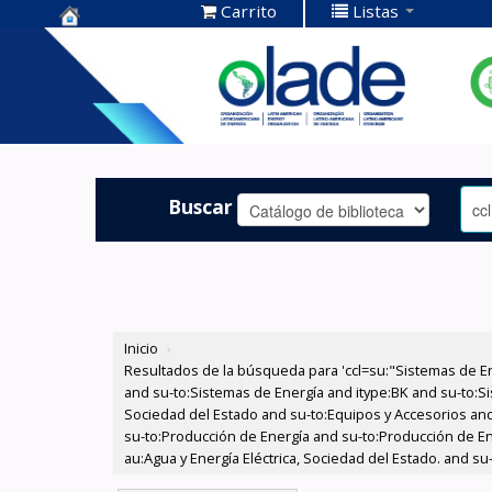
Carrito
Listas
Centro de
Documentación
OLADE -
Buscar
Inicio
›
Resultados de la búsqueda para 'ccl=su:"Sistemas de E
and su-to:Sistemas de Energía and itype:BK and su-to:Si
Sociedad del Estado and su-to:Equipos y Accesorios and
su-to:Producción de Energía and su-to:Producción de E
au:Agua y Energía Eléctrica, Sociedad del Estado. and s