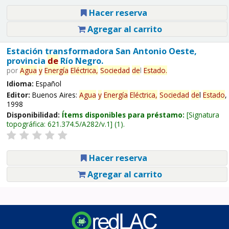
Hacer reserva
Agregar al carrito
Estación transformadora San Antonio Oeste,
provincia
de
Río Negro.
por
Agua
y
Energía
Eléctrica,
Sociedad
de
l
Estado
.
Idioma:
Español
Editor:
Buenos Aires:
Agua
y
Energía
Eléctrica,
Sociedad
de
l
Estado
,
1998
Disponibilidad:
Ítems disponibles para préstamo:
Signatura
topográfica:
621.374.5/A282/v.1
(1).
Hacer reserva
Agregar al carrito