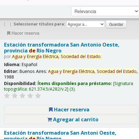
|
|
Seleccionar títulos para:
Hacer reserva
Estación transformadora San Antonio Oeste,
provincia
de
Río Negro
por
Agua
y
Energía
Eléctrica,
Sociedad
de
l
Estado
.
Idioma:
Español
Editor:
Buenos Aires:
Agua
y
Energía
Eléctrica,
Sociedad
de
l
Estado
,
1988
Disponibilidad:
Ítems disponibles para préstamo:
Signatura
topográfica:
621.374.5/A282/v.2
(3).
Hacer reserva
Agregar al carrito
Estación transformadora San Antoni Oeste,
provincia
de
Río Negro