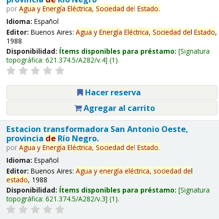
por
Agua
y
Energía
Eléctrica,
Sociedad
de
l
Estado
.
Idioma:
Español
Editor:
Buenos Aires:
Agua
y
Energía
Eléctrica,
Sociedad
de
l
Estado
,
1988
Disponibilidad:
Ítems disponibles para préstamo:
Signatura
topográfica:
621.374.5/A282/v.4
(1).
Hacer reserva
Agregar al carrito
Estacion transformadora San Antonio Oeste,
provincia
de
Río Negro.
por
Agua
y
Energía
Eléctrica,
Sociedad
de
l
Estado
.
Idioma:
Español
Editor:
Buenos Aires:
Agua
y
energía
eléctrica,
sociedad
de
l
estado
, 1988
Disponibilidad:
Ítems disponibles para préstamo:
Signatura
topográfica:
621.374.5/A282/v.3
(1).