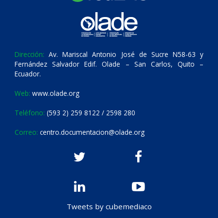
Dirección:
Av. Mariscal Antonio José de Sucre N58-63 y
Fernández Salvador Edif. Olade – San Carlos, Quito –
Ecuador.
Web:
www.olade.org
Teléfono:
(593 2) 259 8122 / 2598 280
Correo:
centro.documentacion@olade.org
Tweets by cubemediaco