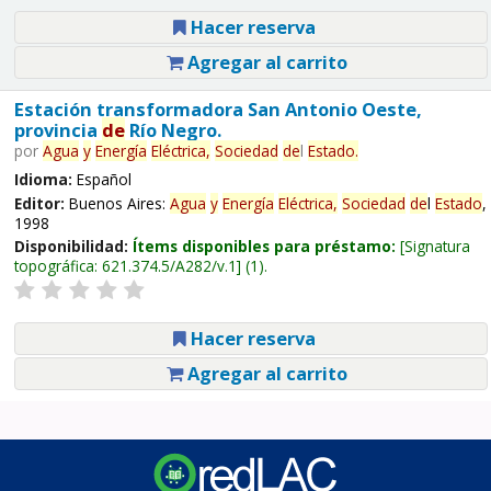
Hacer reserva
Agregar al carrito
Estación transformadora San Antonio Oeste,
provincia
de
Río Negro.
por
Agua
y
Energía
Eléctrica,
Sociedad
de
l
Estado
.
Idioma:
Español
Editor:
Buenos Aires:
Agua
y
Energía
Eléctrica,
Sociedad
de
l
Estado
,
1998
Disponibilidad:
Ítems disponibles para préstamo:
Signatura
topográfica:
621.374.5/A282/v.1
(1).
Hacer reserva
Agregar al carrito