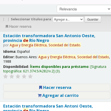
|
|
Seleccionar títulos para:
Hacer reserva
Estación transformadora San Antonio Oeste,
provincia
de
Río Negro
por
Agua
y
Energía
Eléctrica,
Sociedad
de
l
Estado
.
Idioma:
Español
Editor:
Buenos Aires:
Agua
y
Energía
Eléctrica,
Sociedad
de
l
Estado
,
1988
Disponibilidad:
Ítems disponibles para préstamo:
Signatura
topográfica:
621.374.5/A282/v.2
(3).
Hacer reserva
Agregar al carrito
Estación transformadora San Antoni Oeste,
provincia
de
Río Negro