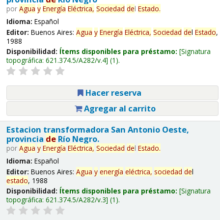
por
Agua
y
Energía
Eléctrica,
Sociedad
de
l
Estado
.
Idioma:
Español
Editor:
Buenos Aires:
Agua
y
Energía
Eléctrica,
Sociedad
de
l
Estado
,
1988
Disponibilidad:
Ítems disponibles para préstamo:
Signatura
topográfica:
621.374.5/A282/v.4
(1).
Hacer reserva
Agregar al carrito
Estacion transformadora San Antonio Oeste,
provincia
de
Río Negro.
por
Agua
y
Energía
Eléctrica,
Sociedad
de
l
Estado
.
Idioma:
Español
Editor:
Buenos Aires:
Agua
y
energía
eléctrica,
sociedad
de
l
estado
, 1988
Disponibilidad:
Ítems disponibles para préstamo:
Signatura
topográfica:
621.374.5/A282/v.3
(1).