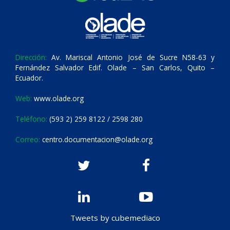
Dirección:
Av. Mariscal Antonio José de Sucre N58-63 y
Fernández Salvador Edif. Olade – San Carlos, Quito –
Ecuador.
Web:
www.olade.org
Teléfono:
(593 2) 259 8122 / 2598 280
Correo:
centro.documentacion@olade.org
Tweets by cubemediaco