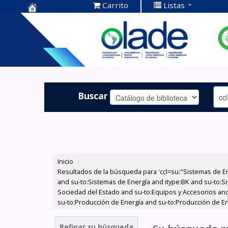
Carrito
Listas
Centro de
Documentación
OLADE -
Buscar
Inicio
›
Resultados de la búsqueda para 'ccl=su:"Sistemas de E
and su-to:Sistemas de Energía and itype:BK and su-to:Si
Sociedad del Estado and su-to:Equipos y Accesorios and
su-to:Producción de Energía and su-to:Producción de E
Refinar su búsqueda