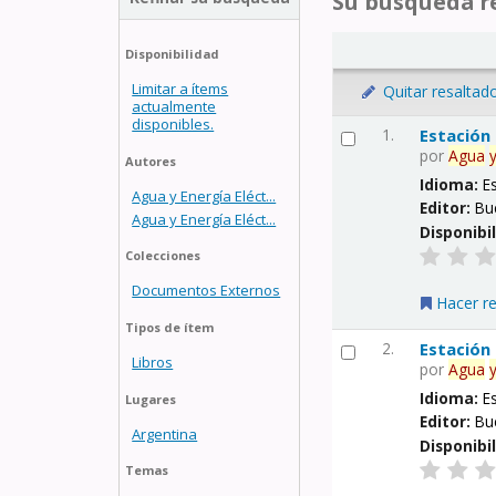
Su búsqueda re
Disponibilidad
Limitar a ítems
Quitar resaltad
actualmente
disponibles.
1.
Estación
por
Agua
Autores
Idioma:
E
Agua y Energía Eléct...
Editor:
Bu
Agua y Energía Eléct...
Disponibi
Colecciones
Documentos Externos
Hacer r
Tipos de ítem
2.
Estación
Libros
por
Agua
Idioma:
E
Lugares
Editor:
Bu
Argentina
Disponibi
Temas