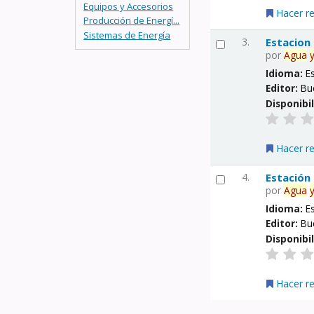
Equipos y Accesorios
Hacer r
Producción de Energí...
Sistemas de Energía
3.
Estacion
por
Agua
Idioma:
E
Editor:
Bu
Disponibi
Hacer r
4.
Estación
por
Agua
Idioma:
E
Editor:
Bu
Disponibi
Hacer r