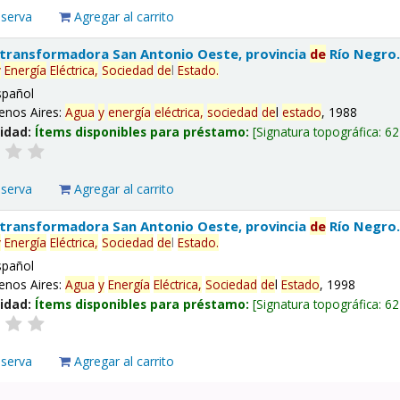
eserva
Agregar al carrito
 transformadora San Antonio Oeste, provincia
de
Río Negro
y
Energía
Eléctrica,
Sociedad
de
l
Estado
.
spañol
enos Aires:
Agua
y
energía
eléctrica,
sociedad
de
l
estado
, 1988
lidad:
Ítems disponibles para préstamo:
Signatura topográfica:
62
eserva
Agregar al carrito
 transformadora San Antonio Oeste, provincia
de
Río Negro
y
Energía
Eléctrica,
Sociedad
de
l
Estado
.
spañol
enos Aires:
Agua
y
Energía
Eléctrica,
Sociedad
de
l
Estado
, 1998
lidad:
Ítems disponibles para préstamo:
Signatura topográfica:
62
eserva
Agregar al carrito