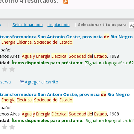
tornó 4 resultados.
|
Seleccionar todo
Limpiar todo
|
Seleccionar títulos para:
o
 transformadora San Antonio Oeste, provincia
de
Río Negro
y
Energía
Eléctrica,
Sociedad
de
l
Estado
.
spañol
enos Aires:
Agua
y
Energía
Eléctrica,
Sociedad
de
l
Estado
, 1988
lidad:
Ítems disponibles para préstamo:
Signatura topográfica:
62
eserva
Agregar al carrito
 transformadora San Antoni Oeste, provincia
de
Río Negro
y
Energía
Eléctrica,
Sociedad
de
l
Estado
.
spañol
enos Aires:
Agua
y
Energía
Eléctrica,
Sociedad
de
l
Estado
, 1988
lidad:
Ítems disponibles para préstamo:
Signatura topográfica:
62