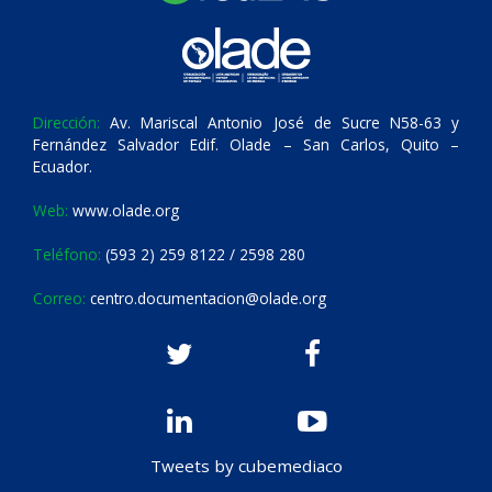
Dirección:
Av. Mariscal Antonio José de Sucre N58-63 y
Fernández Salvador Edif. Olade – San Carlos, Quito –
Ecuador.
Web:
www.olade.org
Teléfono:
(593 2) 259 8122 / 2598 280
Correo:
centro.documentacion@olade.org
Tweets by cubemediaco