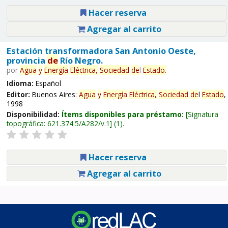
Hacer reserva
Agregar al carrito
Estación transformadora San Antonio Oeste,
provincia
de
Río Negro.
por
Agua
y
Energía
Eléctrica,
Sociedad
de
l
Estado
.
Idioma:
Español
Editor:
Buenos Aires:
Agua
y
Energía
Eléctrica,
Sociedad
de
l
Estado
,
1998
Disponibilidad:
Ítems disponibles para préstamo:
Signatura
topográfica:
621.374.5/A282/v.1
(1).
Hacer reserva
Agregar al carrito