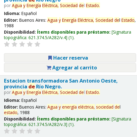
por
Agua
y
Energía
Eléctrica,
Sociedad
de
l
Estado
.
Idioma:
Español
Editor:
Buenos Aires:
Agua
y
Energía
Eléctrica,
Sociedad
de
l
Estado
,
1988
Disponibilidad:
Ítems disponibles para préstamo:
Signatura
topográfica:
621.374.5/A282/v.4
(1).
Hacer reserva
Agregar al carrito
Estacion transformadora San Antonio Oeste,
provincia
de
Río Negro.
por
Agua
y
Energía
Eléctrica,
Sociedad
de
l
Estado
.
Idioma:
Español
Editor:
Buenos Aires:
Agua
y
energía
eléctrica,
sociedad
de
l
estado
, 1988
Disponibilidad:
Ítems disponibles para préstamo:
Signatura
topográfica:
621.374.5/A282/v.3
(1).