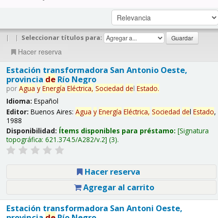
|
|
Seleccionar títulos para:
Hacer reserva
Estación transformadora San Antonio Oeste,
provincia
de
Río Negro
por
Agua
y
Energía
Eléctrica,
Sociedad
de
l
Estado
.
Idioma:
Español
Editor:
Buenos Aires:
Agua
y
Energía
Eléctrica,
Sociedad
de
l
Estado
,
1988
Disponibilidad:
Ítems disponibles para préstamo:
Signatura
topográfica:
621.374.5/A282/v.2
(3).
Hacer reserva
Agregar al carrito
Estación transformadora San Antoni Oeste,
provincia
de
Río Negro