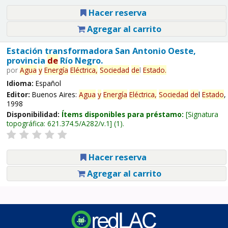
Hacer reserva
Agregar al carrito
Estación transformadora San Antonio Oeste,
provincia
de
Río Negro.
por
Agua
y
Energía
Eléctrica,
Sociedad
de
l
Estado
.
Idioma:
Español
Editor:
Buenos Aires:
Agua
y
Energía
Eléctrica,
Sociedad
de
l
Estado
,
1998
Disponibilidad:
Ítems disponibles para préstamo:
Signatura
topográfica:
621.374.5/A282/v.1
(1).
Hacer reserva
Agregar al carrito