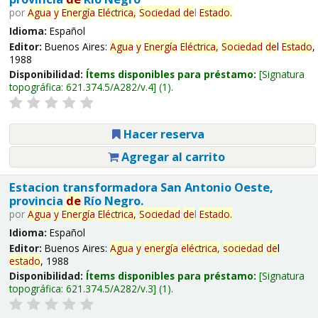
por
Agua
y
Energía
Eléctrica,
Sociedad
de
l
Estado
.
Idioma:
Español
Editor:
Buenos Aires:
Agua
y
Energía
Eléctrica,
Sociedad
de
l
Estado
,
1988
Disponibilidad:
Ítems disponibles para préstamo:
Signatura
topográfica:
621.374.5/A282/v.4
(1).
Hacer reserva
Agregar al carrito
Estacion transformadora San Antonio Oeste,
provincia
de
Río Negro.
por
Agua
y
Energía
Eléctrica,
Sociedad
de
l
Estado
.
Idioma:
Español
Editor:
Buenos Aires:
Agua
y
energía
eléctrica,
sociedad
de
l
estado
, 1988
Disponibilidad:
Ítems disponibles para préstamo:
Signatura
topográfica:
621.374.5/A282/v.3
(1).