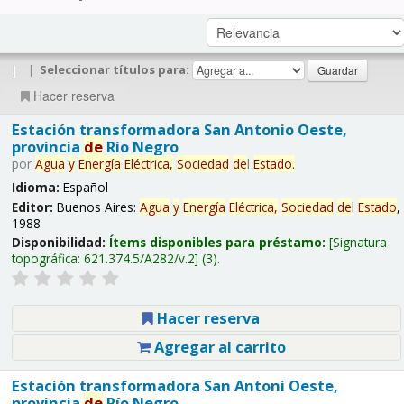
|
|
Seleccionar títulos para:
Hacer reserva
Estación transformadora San Antonio Oeste,
provincia
de
Río Negro
por
Agua
y
Energía
Eléctrica,
Sociedad
de
l
Estado
.
Idioma:
Español
Editor:
Buenos Aires:
Agua
y
Energía
Eléctrica,
Sociedad
de
l
Estado
,
1988
Disponibilidad:
Ítems disponibles para préstamo:
Signatura
topográfica:
621.374.5/A282/v.2
(3).
Hacer reserva
Agregar al carrito
Estación transformadora San Antoni Oeste,
provincia
de
Río Negro