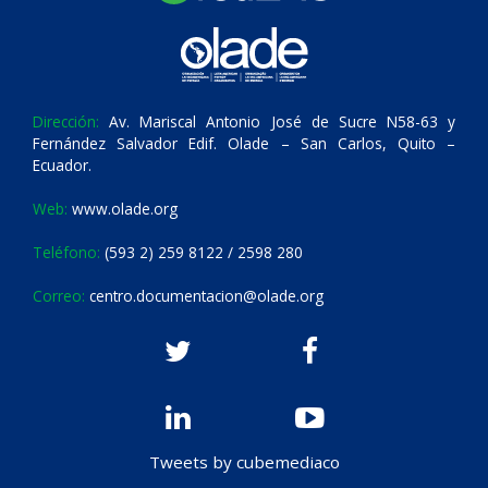
Dirección:
Av. Mariscal Antonio José de Sucre N58-63 y
Fernández Salvador Edif. Olade – San Carlos, Quito –
Ecuador.
Web:
www.olade.org
Teléfono:
(593 2) 259 8122 / 2598 280
Correo:
centro.documentacion@olade.org
Tweets by cubemediaco