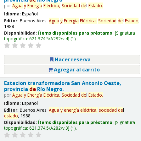
por
Agua
y
Energía
Eléctrica,
Sociedad
de
l
Estado
.
Idioma:
Español
Editor:
Buenos Aires:
Agua
y
Energía
Eléctrica,
Sociedad
de
l
Estado
,
1988
Disponibilidad:
Ítems disponibles para préstamo:
Signatura
topográfica:
621.374.5/A282/v.4
(1).
Hacer reserva
Agregar al carrito
Estacion transformadora San Antonio Oeste,
provincia
de
Río Negro.
por
Agua
y
Energía
Eléctrica,
Sociedad
de
l
Estado
.
Idioma:
Español
Editor:
Buenos Aires:
Agua
y
energía
eléctrica,
sociedad
de
l
estado
, 1988
Disponibilidad:
Ítems disponibles para préstamo:
Signatura
topográfica:
621.374.5/A282/v.3
(1).