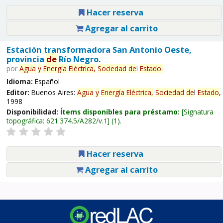
Hacer reserva
Agregar al carrito
Estación transformadora San Antonio Oeste,
provincia
de
Río Negro.
por
Agua
y
Energía
Eléctrica,
Sociedad
de
l
Estado
.
Idioma:
Español
Editor:
Buenos Aires:
Agua
y
Energía
Eléctrica,
Sociedad
de
l
Estado
,
1998
Disponibilidad:
Ítems disponibles para préstamo:
Signatura
topográfica:
621.374.5/A282/v.1
(1).
Hacer reserva
Agregar al carrito