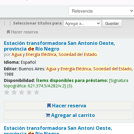
|
|
Seleccionar títulos para:
Hacer reserva
Estación transformadora San Antonio Oeste,
provincia
de
Río Negro
por
Agua
y
Energía
Eléctrica,
Sociedad
de
l
Estado
.
Idioma:
Español
Editor:
Buenos Aires:
Agua
y
Energía
Eléctrica,
Sociedad
de
l
Estado
,
1988
Disponibilidad:
Ítems disponibles para préstamo:
Signatura
topográfica:
621.374.5/A282/v.2
(3).
Hacer reserva
Agregar al carrito
Estación transformadora San Antoni Oeste,
provincia
de
Río Negro