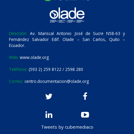
Dirección:
Av. Mariscal Antonio José de Sucre N58-63 y
Fernández Salvador Edif. Olade – San Carlos, Quito –
Ecuador.
Web:
www.olade.org
Teléfono:
(593 2) 259 8122 / 2598 280
Correo:
centro.documentacion@olade.org
Tweets by cubemediaco