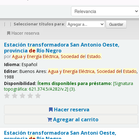
|
|
Seleccionar títulos para:
Hacer reserva
Estación transformadora San Antonio Oeste,
provincia
de
Río Negro
por
Agua
y
Energía
Eléctrica,
Sociedad
de
l
Estado
.
Idioma:
Español
Editor:
Buenos Aires:
Agua
y
Energía
Eléctrica,
Sociedad
de
l
Estado
,
1988
Disponibilidad:
Ítems disponibles para préstamo:
Signatura
topográfica:
621.374.5/A282/v.2
(3).
Hacer reserva
Agregar al carrito
Estación transformadora San Antoni Oeste,
provincia
de
Río Negro