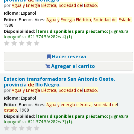
por
Agua
y
Energía
Eléctrica,
Sociedad
de
l
Estado
.
Idioma:
Español
Editor:
Buenos Aires:
Agua
y
Energía
Eléctrica,
Sociedad
de
l
Estado
,
1988
Disponibilidad:
Ítems disponibles para préstamo:
Signatura
topográfica:
621.374.5/A282/v.4
(1).
Hacer reserva
Agregar al carrito
Estacion transformadora San Antonio Oeste,
provincia
de
Río Negro.
por
Agua
y
Energía
Eléctrica,
Sociedad
de
l
Estado
.
Idioma:
Español
Editor:
Buenos Aires:
Agua
y
energía
eléctrica,
sociedad
de
l
estado
, 1988
Disponibilidad:
Ítems disponibles para préstamo:
Signatura
topográfica:
621.374.5/A282/v.3
(1).