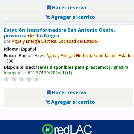
Hacer reserva
Agregar al carrito
Estación transformadora San Antonio Oeste,
provincia
de
Río Negro.
por
Agua
y
Energía
Eléctrica,
Sociedad
de
l
Estado
.
Idioma:
Español
Editor:
Buenos Aires:
Agua
y
Energía
Eléctrica,
Sociedad
de
l
Estado
,
1998
Disponibilidad:
Ítems disponibles para préstamo:
Signatura
topográfica:
621.374.5/A282/v.1
(1).
Hacer reserva
Agregar al carrito