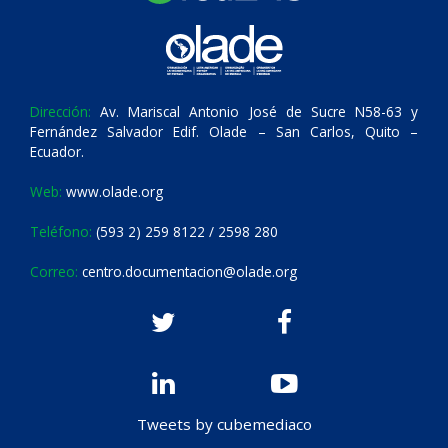
Dirección:
Av. Mariscal Antonio José de Sucre N58-63 y
Fernández Salvador Edif. Olade – San Carlos, Quito –
Ecuador.
Web:
www.olade.org
Teléfono:
(593 2) 259 8122 / 2598 280
Correo:
centro.documentacion@olade.org
Tweets by cubemediaco