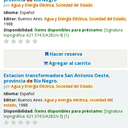
por
Agua
y
Energía
Eléctrica,
Sociedad
de
l
Estado
.
Idioma:
Español
Editor:
Buenos Aires:
Agua
y
Energía
Eléctrica,
Sociedad
de
l
Estado
,
1988
Disponibilidad:
Ítems disponibles para préstamo:
Signatura
topográfica:
621.374.5/A282/v.4
(1).
Hacer reserva
Agregar al carrito
Estacion transformadora San Antonio Oeste,
provincia
de
Río Negro.
por
Agua
y
Energía
Eléctrica,
Sociedad
de
l
Estado
.
Idioma:
Español
Editor:
Buenos Aires:
Agua
y
energía
eléctrica,
sociedad
de
l
estado
, 1988
Disponibilidad:
Ítems disponibles para préstamo:
Signatura
topográfica:
621.374.5/A282/v.3
(1).