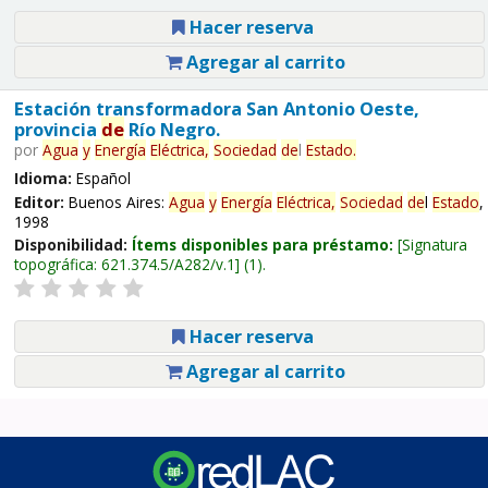
Hacer reserva
Agregar al carrito
Estación transformadora San Antonio Oeste,
provincia
de
Río Negro.
por
Agua
y
Energía
Eléctrica,
Sociedad
de
l
Estado
.
Idioma:
Español
Editor:
Buenos Aires:
Agua
y
Energía
Eléctrica,
Sociedad
de
l
Estado
,
1998
Disponibilidad:
Ítems disponibles para préstamo:
Signatura
topográfica:
621.374.5/A282/v.1
(1).
Hacer reserva
Agregar al carrito