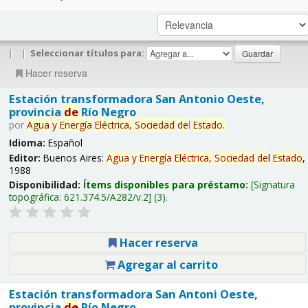
|
|
Seleccionar títulos para:
Hacer reserva
Estación transformadora San Antonio Oeste,
provincia
de
Río Negro
por
Agua
y
Energía
Eléctrica,
Sociedad
de
l
Estado
.
Idioma:
Español
Editor:
Buenos Aires:
Agua
y
Energía
Eléctrica,
Sociedad
de
l
Estado
,
1988
Disponibilidad:
Ítems disponibles para préstamo:
Signatura
topográfica:
621.374.5/A282/v.2
(3).
Hacer reserva
Agregar al carrito
Estación transformadora San Antoni Oeste,
provincia
de
Río Negro