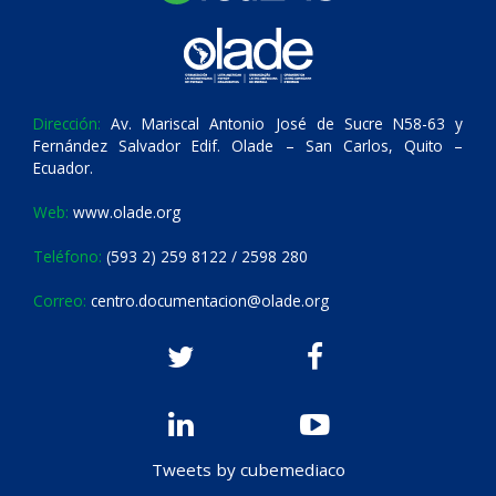
Dirección:
Av. Mariscal Antonio José de Sucre N58-63 y
Fernández Salvador Edif. Olade – San Carlos, Quito –
Ecuador.
Web:
www.olade.org
Teléfono:
(593 2) 259 8122 / 2598 280
Correo:
centro.documentacion@olade.org
Tweets by cubemediaco