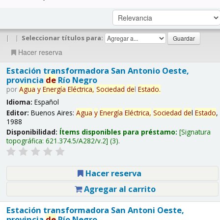
|
|
Seleccionar títulos para:
Hacer reserva
Estación transformadora San Antonio Oeste,
provincia
de
Río Negro
por
Agua
y
Energía
Eléctrica,
Sociedad
de
l
Estado
.
Idioma:
Español
Editor:
Buenos Aires:
Agua
y
Energía
Eléctrica,
Sociedad
de
l
Estado
,
1988
Disponibilidad:
Ítems disponibles para préstamo:
Signatura
topográfica:
621.374.5/A282/v.2
(3).
Hacer reserva
Agregar al carrito
Estación transformadora San Antoni Oeste,
provincia
de
Río Negro