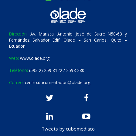
Dirección:
Av. Mariscal Antonio José de Sucre N58-63 y
Fernández Salvador Edif. Olade – San Carlos, Quito –
Ecuador.
Web:
www.olade.org
Teléfono:
(593 2) 259 8122 / 2598 280
Correo:
centro.documentacion@olade.org
Tweets by cubemediaco