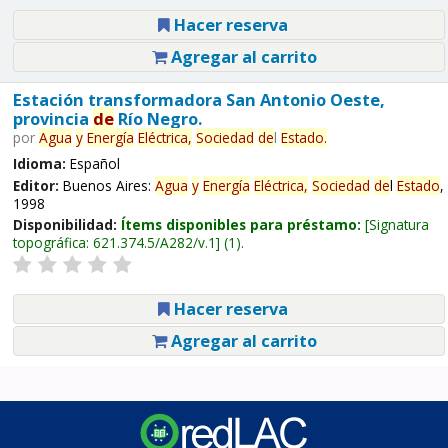
Hacer reserva
Agregar al carrito
Estación transformadora San Antonio Oeste,
provincia
de
Río Negro.
por
Agua
y
Energía
Eléctrica,
Sociedad
de
l
Estado
.
Idioma:
Español
Editor:
Buenos Aires:
Agua
y
Energía
Eléctrica,
Sociedad
de
l
Estado
,
1998
Disponibilidad:
Ítems disponibles para préstamo:
Signatura
topográfica:
621.374.5/A282/v.1
(1).
Hacer reserva
Agregar al carrito