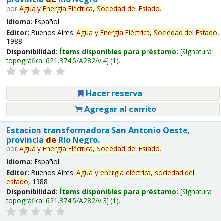
por
Agua
y
Energía
Eléctrica,
Sociedad
de
l
Estado
.
Idioma:
Español
Editor:
Buenos Aires:
Agua
y
Energía
Eléctrica,
Sociedad
de
l
Estado
,
1988
Disponibilidad:
Ítems disponibles para préstamo:
Signatura
topográfica:
621.374.5/A282/v.4
(1).
Hacer reserva
Agregar al carrito
Estacion transformadora San Antonio Oeste,
provincia
de
Río Negro.
por
Agua
y
Energía
Eléctrica,
Sociedad
de
l
Estado
.
Idioma:
Español
Editor:
Buenos Aires:
Agua
y
energía
eléctrica,
sociedad
de
l
estado
, 1988
Disponibilidad:
Ítems disponibles para préstamo:
Signatura
topográfica:
621.374.5/A282/v.3
(1).