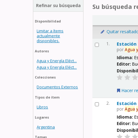
Refinar su búsqueda
Su búsqueda re
Disponibilidad
Limitar a ítems
Quitar resaltad
actualmente
disponibles.
1.
Estación
por
Agua
Autores
Idioma:
E
Agua y Energía Eléct...
Editor:
Bu
Agua y Energía Eléct...
Disponibi
Colecciones
Documentos Externos
Hacer r
Tipos de ítem
2.
Estación
Libros
por
Agua
Idioma:
E
Lugares
Editor:
Bu
Argentina
Disponibi
Temas