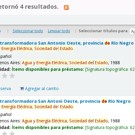
tornó 4 resultados.
|
Seleccionar todo
Limpiar todo
|
Seleccionar títulos para:
o
 transformadora San Antonio Oeste, provincia
de
Río Negro
y
Energía
Eléctrica,
Sociedad
de
l
Estado
.
spañol
enos Aires:
Agua
y
Energía
Eléctrica,
Sociedad
de
l
Estado
, 1988
lidad:
Ítems disponibles para préstamo:
Signatura topográfica:
62
eserva
Agregar al carrito
 transformadora San Antoni Oeste, provincia
de
Río Negro
y
Energía
Eléctrica,
Sociedad
de
l
Estado
.
spañol
enos Aires:
Agua
y
Energía
Eléctrica,
Sociedad
de
l
Estado
, 1988
lidad:
Ítems disponibles para préstamo:
Signatura topográfica:
62