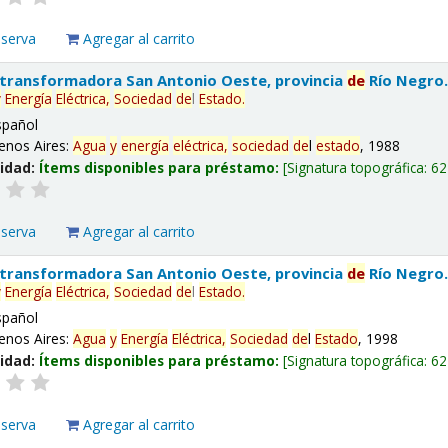
eserva
Agregar al carrito
 transformadora San Antonio Oeste, provincia
de
Río Negro
y
Energía
Eléctrica,
Sociedad
de
l
Estado
.
spañol
enos Aires:
Agua
y
energía
eléctrica,
sociedad
de
l
estado
, 1988
lidad:
Ítems disponibles para préstamo:
Signatura topográfica:
62
eserva
Agregar al carrito
 transformadora San Antonio Oeste, provincia
de
Río Negro
y
Energía
Eléctrica,
Sociedad
de
l
Estado
.
spañol
enos Aires:
Agua
y
Energía
Eléctrica,
Sociedad
de
l
Estado
, 1998
lidad:
Ítems disponibles para préstamo:
Signatura topográfica:
62
eserva
Agregar al carrito