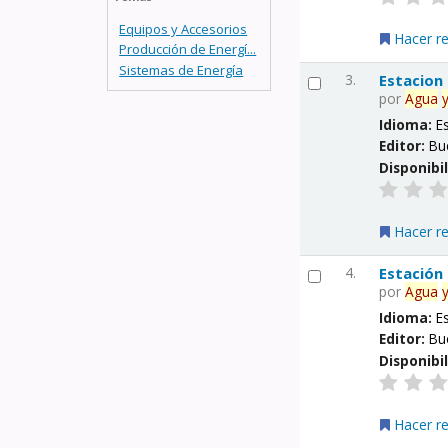
Equipos y Accesorios
Hacer r
Producción de Energí...
Sistemas de Energía
3.
Estacion
por
Agua
Idioma:
E
Editor:
Bu
Disponibi
Hacer r
4.
Estación
por
Agua
Idioma:
E
Editor:
Bu
Disponibi
Hacer r