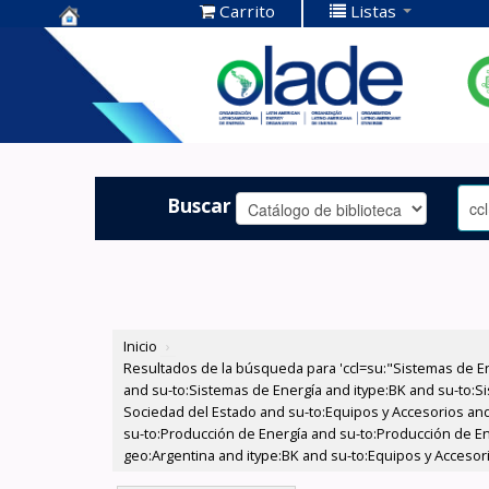
Carrito
Listas
Centro de
Documentación
OLADE -
Buscar
Inicio
›
Resultados de la búsqueda para 'ccl=su:"Sistemas de E
and su-to:Sistemas de Energía and itype:BK and su-to:Si
Sociedad del Estado and su-to:Equipos y Accesorios and
su-to:Producción de Energía and su-to:Producción de Ene
geo:Argentina and itype:BK and su-to:Equipos y Accesori