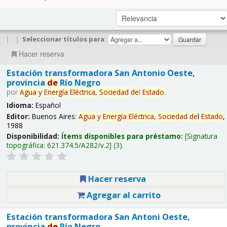
|
|
Seleccionar títulos para:
Hacer reserva
Estación transformadora San Antonio Oeste,
provincia
de
Río Negro
por
Agua
y
Energía
Eléctrica,
Sociedad
de
l
Estado
.
Idioma:
Español
Editor:
Buenos Aires:
Agua
y
Energía
Eléctrica,
Sociedad
de
l
Estado
,
1988
Disponibilidad:
Ítems disponibles para préstamo:
Signatura
topográfica:
621.374.5/A282/v.2
(3).
Hacer reserva
Agregar al carrito
Estación transformadora San Antoni Oeste,
provincia
de
Río Negro