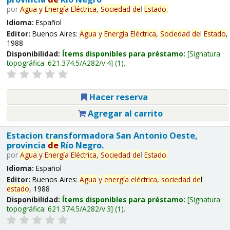
por
Agua
y
Energía
Eléctrica,
Sociedad
de
l
Estado
.
Idioma:
Español
Editor:
Buenos Aires:
Agua
y
Energía
Eléctrica,
Sociedad
de
l
Estado
,
1988
Disponibilidad:
Ítems disponibles para préstamo:
Signatura
topográfica:
621.374.5/A282/v.4
(1).
Hacer reserva
Agregar al carrito
Estacion transformadora San Antonio Oeste,
provincia
de
Río Negro.
por
Agua
y
Energía
Eléctrica,
Sociedad
de
l
Estado
.
Idioma:
Español
Editor:
Buenos Aires:
Agua
y
energía
eléctrica,
sociedad
de
l
estado
, 1988
Disponibilidad:
Ítems disponibles para préstamo:
Signatura
topográfica:
621.374.5/A282/v.3
(1).