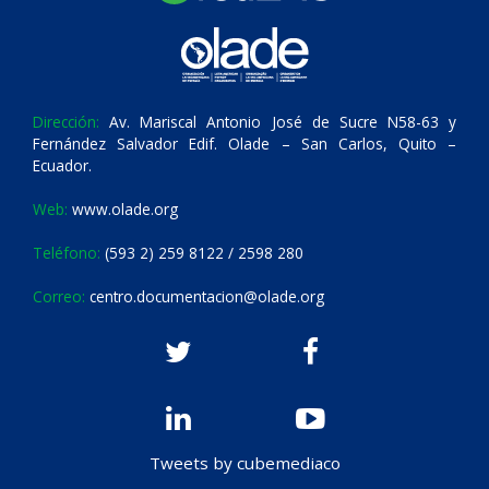
Dirección:
Av. Mariscal Antonio José de Sucre N58-63 y
Fernández Salvador Edif. Olade – San Carlos, Quito –
Ecuador.
Web:
www.olade.org
Teléfono:
(593 2) 259 8122 / 2598 280
Correo:
centro.documentacion@olade.org
Tweets by cubemediaco