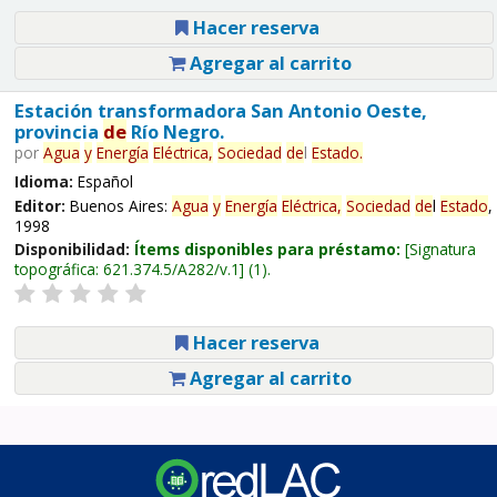
Hacer reserva
Agregar al carrito
Estación transformadora San Antonio Oeste,
provincia
de
Río Negro.
por
Agua
y
Energía
Eléctrica,
Sociedad
de
l
Estado
.
Idioma:
Español
Editor:
Buenos Aires:
Agua
y
Energía
Eléctrica,
Sociedad
de
l
Estado
,
1998
Disponibilidad:
Ítems disponibles para préstamo:
Signatura
topográfica:
621.374.5/A282/v.1
(1).
Hacer reserva
Agregar al carrito