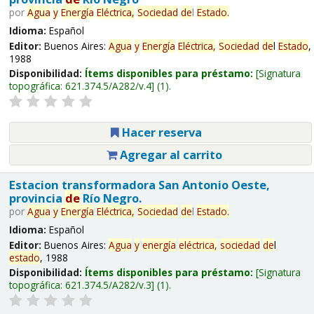
por
Agua
y
Energía
Eléctrica,
Sociedad
de
l
Estado
.
Idioma:
Español
Editor:
Buenos Aires:
Agua
y
Energía
Eléctrica,
Sociedad
de
l
Estado
,
1988
Disponibilidad:
Ítems disponibles para préstamo:
Signatura
topográfica:
621.374.5/A282/v.4
(1).
Hacer reserva
Agregar al carrito
Estacion transformadora San Antonio Oeste,
provincia
de
Río Negro.
por
Agua
y
Energía
Eléctrica,
Sociedad
de
l
Estado
.
Idioma:
Español
Editor:
Buenos Aires:
Agua
y
energía
eléctrica,
sociedad
de
l
estado
, 1988
Disponibilidad:
Ítems disponibles para préstamo:
Signatura
topográfica:
621.374.5/A282/v.3
(1).