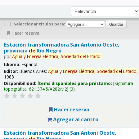
|
|
Seleccionar títulos para:
Hacer reserva
Estación transformadora San Antonio Oeste,
provincia
de
Río Negro
por
Agua
y
Energía
Eléctrica,
Sociedad
de
l
Estado
.
Idioma:
Español
Editor:
Buenos Aires:
Agua
y
Energía
Eléctrica,
Sociedad
de
l
Estado
,
1988
Disponibilidad:
Ítems disponibles para préstamo:
Signatura
topográfica:
621.374.5/A282/v.2
(3).
Hacer reserva
Agregar al carrito
Estación transformadora San Antoni Oeste,
provincia
de
Río Negro