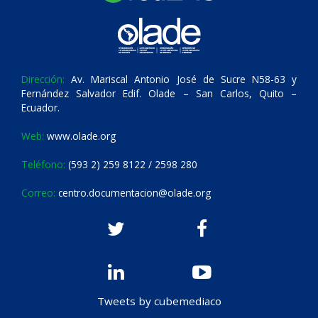
Dirección:
Av. Mariscal Antonio José de Sucre N58-63 y
Fernández Salvador Edif. Olade – San Carlos, Quito –
Ecuador.
Web:
www.olade.org
Teléfono:
(593 2) 259 8122 / 2598 280
Correo:
centro.documentacion@olade.org
Tweets by cubemediaco