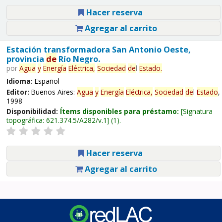
Hacer reserva
Agregar al carrito
Estación transformadora San Antonio Oeste,
provincia
de
Río Negro.
por
Agua
y
Energía
Eléctrica,
Sociedad
de
l
Estado
.
Idioma:
Español
Editor:
Buenos Aires:
Agua
y
Energía
Eléctrica,
Sociedad
de
l
Estado
,
1998
Disponibilidad:
Ítems disponibles para préstamo:
Signatura
topográfica:
621.374.5/A282/v.1
(1).
Hacer reserva
Agregar al carrito