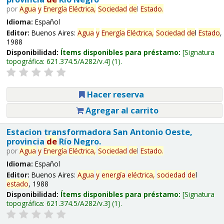
por
Agua
y
Energía
Eléctrica,
Sociedad
de
l
Estado
.
Idioma:
Español
Editor:
Buenos Aires:
Agua
y
Energía
Eléctrica,
Sociedad
de
l
Estado
,
1988
Disponibilidad:
Ítems disponibles para préstamo:
Signatura
topográfica:
621.374.5/A282/v.4
(1).
Hacer reserva
Agregar al carrito
Estacion transformadora San Antonio Oeste,
provincia
de
Río Negro.
por
Agua
y
Energía
Eléctrica,
Sociedad
de
l
Estado
.
Idioma:
Español
Editor:
Buenos Aires:
Agua
y
energía
eléctrica,
sociedad
de
l
estado
, 1988
Disponibilidad:
Ítems disponibles para préstamo:
Signatura
topográfica:
621.374.5/A282/v.3
(1).