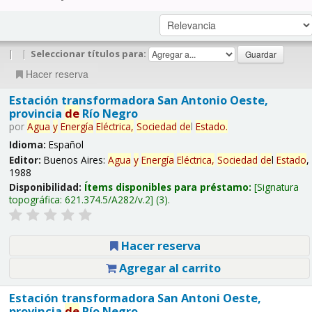
|
|
Seleccionar títulos para:
Hacer reserva
Estación transformadora San Antonio Oeste,
provincia
de
Río Negro
por
Agua
y
Energía
Eléctrica,
Sociedad
de
l
Estado
.
Idioma:
Español
Editor:
Buenos Aires:
Agua
y
Energía
Eléctrica,
Sociedad
de
l
Estado
,
1988
Disponibilidad:
Ítems disponibles para préstamo:
Signatura
topográfica:
621.374.5/A282/v.2
(3).
Hacer reserva
Agregar al carrito
Estación transformadora San Antoni Oeste,
provincia
de
Río Negro