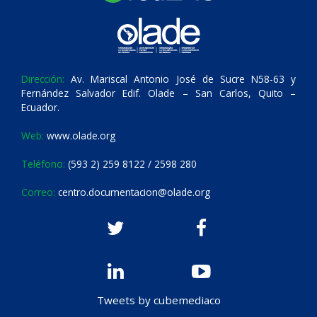
Dirección:
Av. Mariscal Antonio José de Sucre N58-63 y
Fernández Salvador Edif. Olade – San Carlos, Quito –
Ecuador.
Web:
www.olade.org
Teléfono:
(593 2) 259 8122 / 2598 280
Correo:
centro.documentacion@olade.org
Tweets by cubemediaco