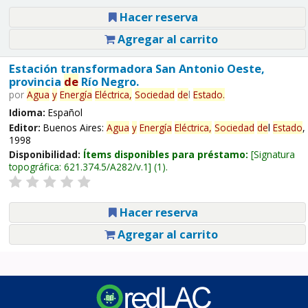
Hacer reserva
Agregar al carrito
Estación transformadora San Antonio Oeste,
provincia
de
Río Negro.
por
Agua
y
Energía
Eléctrica,
Sociedad
de
l
Estado
.
Idioma:
Español
Editor:
Buenos Aires:
Agua
y
Energía
Eléctrica,
Sociedad
de
l
Estado
,
1998
Disponibilidad:
Ítems disponibles para préstamo:
Signatura
topográfica:
621.374.5/A282/v.1
(1).
Hacer reserva
Agregar al carrito