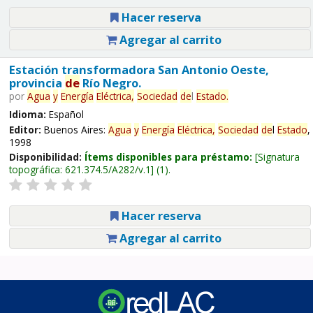
Hacer reserva
Agregar al carrito
Estación transformadora San Antonio Oeste,
provincia
de
Río Negro.
por
Agua
y
Energía
Eléctrica,
Sociedad
de
l
Estado
.
Idioma:
Español
Editor:
Buenos Aires:
Agua
y
Energía
Eléctrica,
Sociedad
de
l
Estado
,
1998
Disponibilidad:
Ítems disponibles para préstamo:
Signatura
topográfica:
621.374.5/A282/v.1
(1).
Hacer reserva
Agregar al carrito