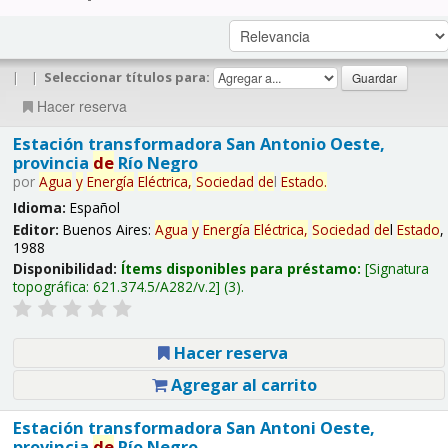
|
|
Seleccionar títulos para:
Hacer reserva
Estación transformadora San Antonio Oeste,
provincia
de
Río Negro
por
Agua
y
Energía
Eléctrica,
Sociedad
de
l
Estado
.
Idioma:
Español
Editor:
Buenos Aires:
Agua
y
Energía
Eléctrica,
Sociedad
de
l
Estado
,
1988
Disponibilidad:
Ítems disponibles para préstamo:
Signatura
topográfica:
621.374.5/A282/v.2
(3).
Hacer reserva
Agregar al carrito
Estación transformadora San Antoni Oeste,
provincia
de
Río Negro