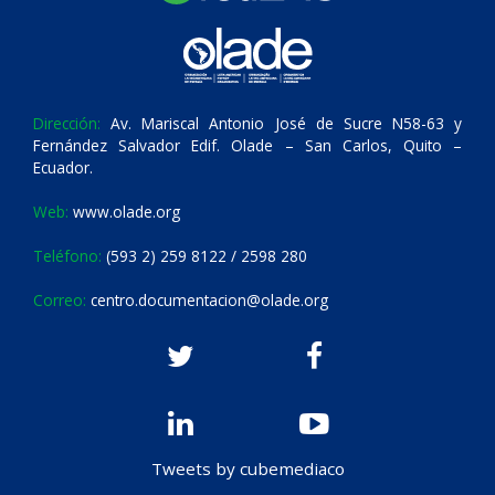
Dirección:
Av. Mariscal Antonio José de Sucre N58-63 y
Fernández Salvador Edif. Olade – San Carlos, Quito –
Ecuador.
Web:
www.olade.org
Teléfono:
(593 2) 259 8122 / 2598 280
Correo:
centro.documentacion@olade.org
Tweets by cubemediaco