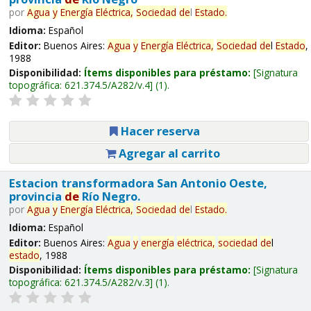
por
Agua
y
Energía
Eléctrica,
Sociedad
de
l
Estado
.
Idioma:
Español
Editor:
Buenos Aires:
Agua
y
Energía
Eléctrica,
Sociedad
de
l
Estado
,
1988
Disponibilidad:
Ítems disponibles para préstamo:
Signatura
topográfica:
621.374.5/A282/v.4
(1).
Hacer reserva
Agregar al carrito
Estacion transformadora San Antonio Oeste,
provincia
de
Río Negro.
por
Agua
y
Energía
Eléctrica,
Sociedad
de
l
Estado
.
Idioma:
Español
Editor:
Buenos Aires:
Agua
y
energía
eléctrica,
sociedad
de
l
estado
, 1988
Disponibilidad:
Ítems disponibles para préstamo:
Signatura
topográfica:
621.374.5/A282/v.3
(1).