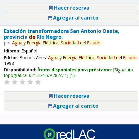
Hacer reserva
Agregar al carrito
Estación transformadora San Antonio Oeste,
provincia
de
Río Negro.
por
Agua
y
Energía
Eléctrica,
Sociedad
de
l
Estado
.
Idioma:
Español
Editor:
Buenos Aires:
Agua
y
Energía
Eléctrica,
Sociedad
de
l
Estado
,
1998
Disponibilidad:
Ítems disponibles para préstamo:
Signatura
topográfica:
621.374.5/A282/v.1
(1).
Hacer reserva
Agregar al carrito