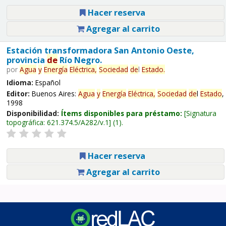
Hacer reserva
Agregar al carrito
Estación transformadora San Antonio Oeste,
provincia
de
Río Negro.
por
Agua
y
Energía
Eléctrica,
Sociedad
de
l
Estado
.
Idioma:
Español
Editor:
Buenos Aires:
Agua
y
Energía
Eléctrica,
Sociedad
de
l
Estado
,
1998
Disponibilidad:
Ítems disponibles para préstamo:
Signatura
topográfica:
621.374.5/A282/v.1
(1).
Hacer reserva
Agregar al carrito