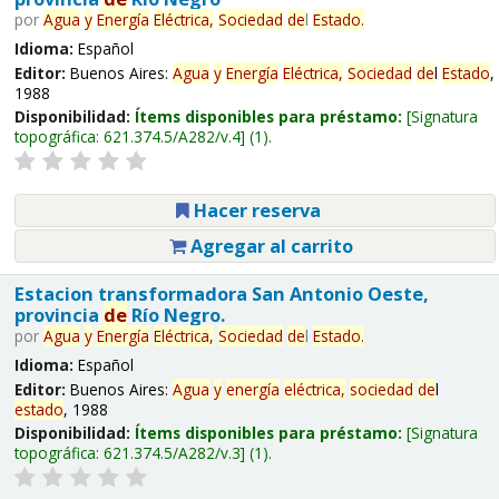
por
Agua
y
Energía
Eléctrica,
Sociedad
de
l
Estado
.
Idioma:
Español
Editor:
Buenos Aires:
Agua
y
Energía
Eléctrica,
Sociedad
de
l
Estado
,
1988
Disponibilidad:
Ítems disponibles para préstamo:
Signatura
topográfica:
621.374.5/A282/v.4
(1).
Hacer reserva
Agregar al carrito
Estacion transformadora San Antonio Oeste,
provincia
de
Río Negro.
por
Agua
y
Energía
Eléctrica,
Sociedad
de
l
Estado
.
Idioma:
Español
Editor:
Buenos Aires:
Agua
y
energía
eléctrica,
sociedad
de
l
estado
, 1988
Disponibilidad:
Ítems disponibles para préstamo:
Signatura
topográfica:
621.374.5/A282/v.3
(1).