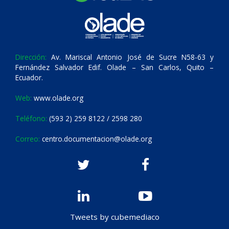
Dirección:
Av. Mariscal Antonio José de Sucre N58-63 y
Fernández Salvador Edif. Olade – San Carlos, Quito –
Ecuador.
Web:
www.olade.org
Teléfono:
(593 2) 259 8122 / 2598 280
Correo:
centro.documentacion@olade.org
Tweets by cubemediaco