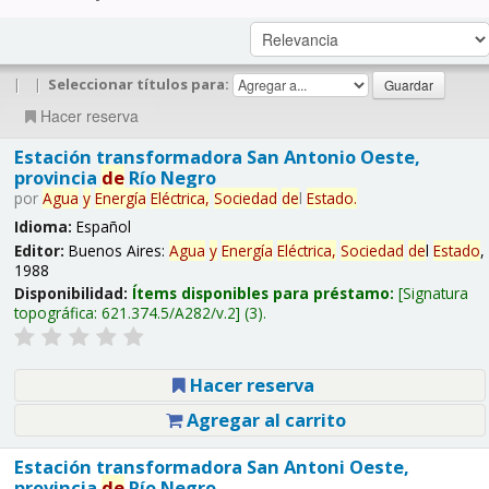
|
|
Seleccionar títulos para:
Hacer reserva
Estación transformadora San Antonio Oeste,
provincia
de
Río Negro
por
Agua
y
Energía
Eléctrica,
Sociedad
de
l
Estado
.
Idioma:
Español
Editor:
Buenos Aires:
Agua
y
Energía
Eléctrica,
Sociedad
de
l
Estado
,
1988
Disponibilidad:
Ítems disponibles para préstamo:
Signatura
topográfica:
621.374.5/A282/v.2
(3).
Hacer reserva
Agregar al carrito
Estación transformadora San Antoni Oeste,
provincia
de
Río Negro