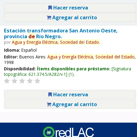
Hacer reserva
Agregar al carrito
Estación transformadora San Antonio Oeste,
provincia
de
Río Negro.
por
Agua
y
Energía
Eléctrica,
Sociedad
de
l
Estado
.
Idioma:
Español
Editor:
Buenos Aires:
Agua
y
Energía
Eléctrica,
Sociedad
de
l
Estado
,
1998
Disponibilidad:
Ítems disponibles para préstamo:
Signatura
topográfica:
621.374.5/A282/v.1
(1).
Hacer reserva
Agregar al carrito