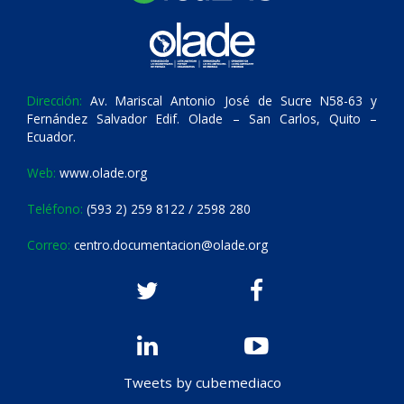
Dirección:
Av. Mariscal Antonio José de Sucre N58-63 y
Fernández Salvador Edif. Olade – San Carlos, Quito –
Ecuador.
Web:
www.olade.org
Teléfono:
(593 2) 259 8122 / 2598 280
Correo:
centro.documentacion@olade.org
Tweets by cubemediaco