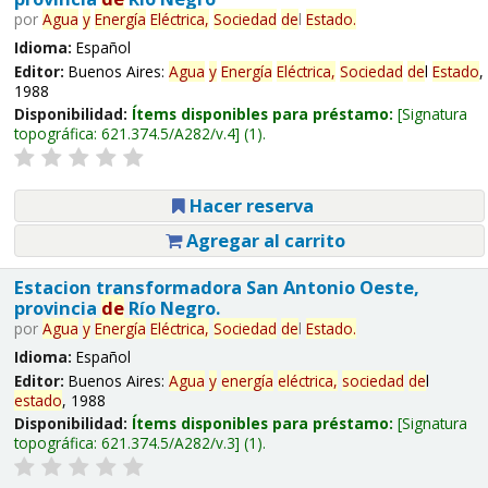
por
Agua
y
Energía
Eléctrica,
Sociedad
de
l
Estado
.
Idioma:
Español
Editor:
Buenos Aires:
Agua
y
Energía
Eléctrica,
Sociedad
de
l
Estado
,
1988
Disponibilidad:
Ítems disponibles para préstamo:
Signatura
topográfica:
621.374.5/A282/v.4
(1).
Hacer reserva
Agregar al carrito
Estacion transformadora San Antonio Oeste,
provincia
de
Río Negro.
por
Agua
y
Energía
Eléctrica,
Sociedad
de
l
Estado
.
Idioma:
Español
Editor:
Buenos Aires:
Agua
y
energía
eléctrica,
sociedad
de
l
estado
, 1988
Disponibilidad:
Ítems disponibles para préstamo:
Signatura
topográfica:
621.374.5/A282/v.3
(1).