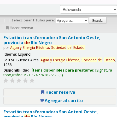
|
|
Seleccionar títulos para:
Hacer reserva
Estación transformadora San Antonio Oeste,
provincia
de
Río Negro
por
Agua
y
Energía
Eléctrica,
Sociedad
de
l
Estado
.
Idioma:
Español
Editor:
Buenos Aires:
Agua
y
Energía
Eléctrica,
Sociedad
de
l
Estado
,
1988
Disponibilidad:
Ítems disponibles para préstamo:
Signatura
topográfica:
621.374.5/A282/v.2
(3).
Hacer reserva
Agregar al carrito
Estación transformadora San Antoni Oeste,
provincia
de
Río Negro