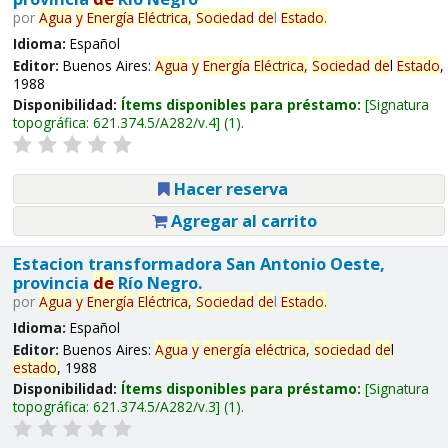
por
Agua
y
Energía
Eléctrica,
Sociedad
de
l
Estado
.
Idioma:
Español
Editor:
Buenos Aires:
Agua
y
Energía
Eléctrica,
Sociedad
de
l
Estado
,
1988
Disponibilidad:
Ítems disponibles para préstamo:
Signatura
topográfica:
621.374.5/A282/v.4
(1).
Hacer reserva
Agregar al carrito
Estacion transformadora San Antonio Oeste,
provincia
de
Río Negro.
por
Agua
y
Energía
Eléctrica,
Sociedad
de
l
Estado
.
Idioma:
Español
Editor:
Buenos Aires:
Agua
y
energía
eléctrica,
sociedad
de
l
estado
, 1988
Disponibilidad:
Ítems disponibles para préstamo:
Signatura
topográfica:
621.374.5/A282/v.3
(1).