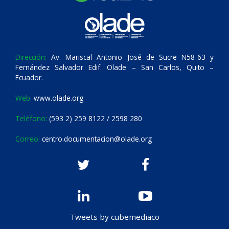
Dirección:
Av. Mariscal Antonio José de Sucre N58-63 y
Fernández Salvador Edif. Olade – San Carlos, Quito –
Ecuador.
Web:
www.olade.org
Teléfono:
(593 2) 259 8122 / 2598 280
Correo:
centro.documentacion@olade.org
Tweets by cubemediaco