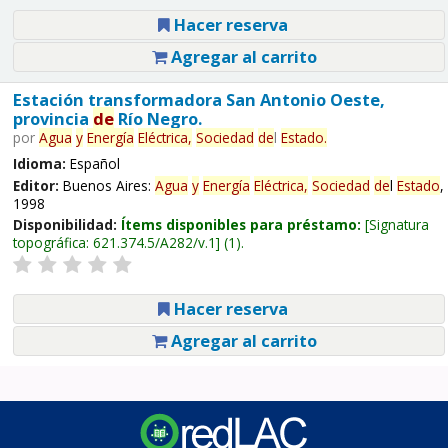
Hacer reserva
Agregar al carrito
Estación transformadora San Antonio Oeste,
provincia
de
Río Negro.
por
Agua
y
Energía
Eléctrica,
Sociedad
de
l
Estado
.
Idioma:
Español
Editor:
Buenos Aires:
Agua
y
Energía
Eléctrica,
Sociedad
de
l
Estado
,
1998
Disponibilidad:
Ítems disponibles para préstamo:
Signatura
topográfica:
621.374.5/A282/v.1
(1).
Hacer reserva
Agregar al carrito