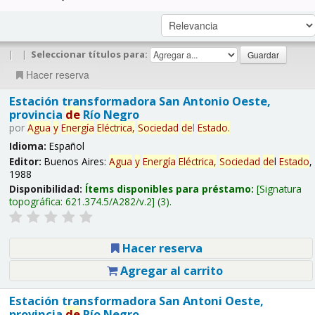
|
|
Seleccionar títulos para:
Hacer reserva
Estación transformadora San Antonio Oeste,
provincia
de
Río Negro
por
Agua
y
Energía
Eléctrica,
Sociedad
de
l
Estado
.
Idioma:
Español
Editor:
Buenos Aires:
Agua
y
Energía
Eléctrica,
Sociedad
de
l
Estado
,
1988
Disponibilidad:
Ítems disponibles para préstamo:
Signatura
topográfica:
621.374.5/A282/v.2
(3).
Hacer reserva
Agregar al carrito
Estación transformadora San Antoni Oeste,
provincia
de
Río Negro