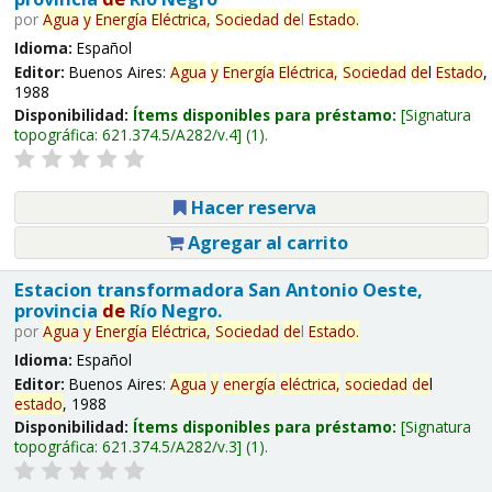
por
Agua
y
Energía
Eléctrica,
Sociedad
de
l
Estado
.
Idioma:
Español
Editor:
Buenos Aires:
Agua
y
Energía
Eléctrica,
Sociedad
de
l
Estado
,
1988
Disponibilidad:
Ítems disponibles para préstamo:
Signatura
topográfica:
621.374.5/A282/v.4
(1).
Hacer reserva
Agregar al carrito
Estacion transformadora San Antonio Oeste,
provincia
de
Río Negro.
por
Agua
y
Energía
Eléctrica,
Sociedad
de
l
Estado
.
Idioma:
Español
Editor:
Buenos Aires:
Agua
y
energía
eléctrica,
sociedad
de
l
estado
, 1988
Disponibilidad:
Ítems disponibles para préstamo:
Signatura
topográfica:
621.374.5/A282/v.3
(1).