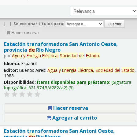
|
|
Seleccionar títulos para:
Hacer reserva
Estación transformadora San Antonio Oeste,
provincia
de
Río Negro
por
Agua
y
Energía
Eléctrica,
Sociedad
de
l
Estado
.
Idioma:
Español
Editor:
Buenos Aires:
Agua
y
Energía
Eléctrica,
Sociedad
de
l
Estado
,
1988
Disponibilidad:
Ítems disponibles para préstamo:
Signatura
topográfica:
621.374.5/A282/v.2
(3).
Hacer reserva
Agregar al carrito
Estación transformadora San Antoni Oeste,
provincia
de
Río Negro