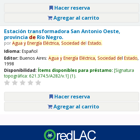
Hacer reserva
Agregar al carrito
Estación transformadora San Antonio Oeste,
provincia
de
Río Negro.
por
Agua
y
Energía
Eléctrica,
Sociedad
de
l
Estado
.
Idioma:
Español
Editor:
Buenos Aires:
Agua
y
Energía
Eléctrica,
Sociedad
de
l
Estado
,
1998
Disponibilidad:
Ítems disponibles para préstamo:
Signatura
topográfica:
621.374.5/A282/v.1
(1).
Hacer reserva
Agregar al carrito