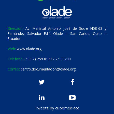
Dirección:
Av. Mariscal Antonio José de Sucre N58-63 y
Fernández Salvador Edif. Olade – San Carlos, Quito –
Ecuador.
Web:
www.olade.org
Teléfono:
(593 2) 259 8122 / 2598 280
Correo:
centro.documentacion@olade.org
Tweets by cubemediaco