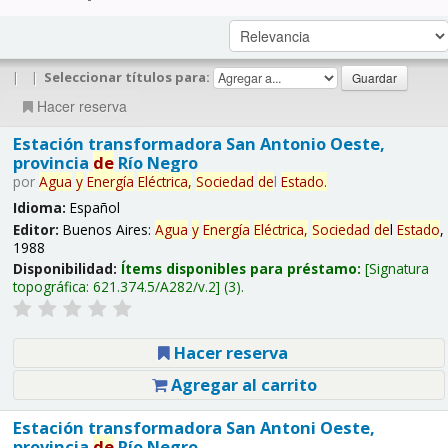
|
|
Seleccionar títulos para:
Hacer reserva
Estación transformadora San Antonio Oeste,
provincia
de
Río Negro
por
Agua
y
Energía
Eléctrica,
Sociedad
de
l
Estado
.
Idioma:
Español
Editor:
Buenos Aires:
Agua
y
Energía
Eléctrica,
Sociedad
de
l
Estado
,
1988
Disponibilidad:
Ítems disponibles para préstamo:
Signatura
topográfica:
621.374.5/A282/v.2
(3).
Hacer reserva
Agregar al carrito
Estación transformadora San Antoni Oeste,
provincia
de
Río Negro