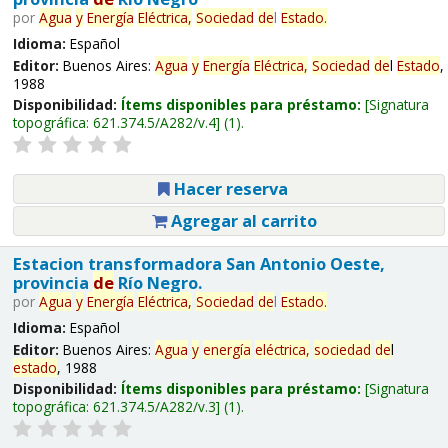
por
Agua
y
Energía
Eléctrica,
Sociedad
de
l
Estado
.
Idioma:
Español
Editor:
Buenos Aires:
Agua
y
Energía
Eléctrica,
Sociedad
de
l
Estado
,
1988
Disponibilidad:
Ítems disponibles para préstamo:
Signatura
topográfica:
621.374.5/A282/v.4
(1).
Hacer reserva
Agregar al carrito
Estacion transformadora San Antonio Oeste,
provincia
de
Río Negro.
por
Agua
y
Energía
Eléctrica,
Sociedad
de
l
Estado
.
Idioma:
Español
Editor:
Buenos Aires:
Agua
y
energía
eléctrica,
sociedad
de
l
estado
, 1988
Disponibilidad:
Ítems disponibles para préstamo:
Signatura
topográfica:
621.374.5/A282/v.3
(1).