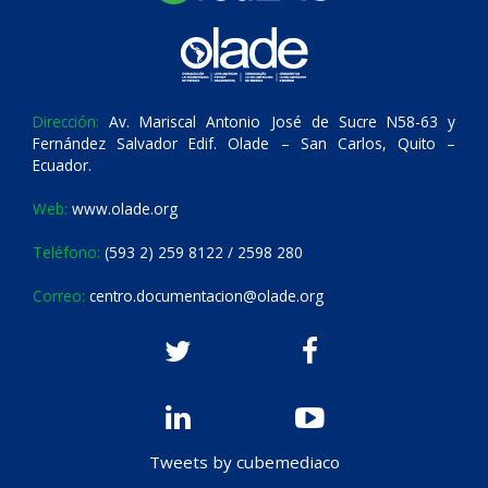
Dirección:
Av. Mariscal Antonio José de Sucre N58-63 y
Fernández Salvador Edif. Olade – San Carlos, Quito –
Ecuador.
Web:
www.olade.org
Teléfono:
(593 2) 259 8122 / 2598 280
Correo:
centro.documentacion@olade.org
Tweets by cubemediaco