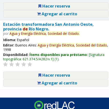
Hacer reserva
Agregar al carrito
Estación transformadora San Antonio Oeste,
provincia
de
Río Negro.
por
Agua
y
Energía
Eléctrica,
Sociedad
de
l
Estado
.
Idioma:
Español
Editor:
Buenos Aires:
Agua
y
Energía
Eléctrica,
Sociedad
de
l
Estado
,
1998
Disponibilidad:
Ítems disponibles para préstamo:
Signatura
topográfica:
621.374.5/A282/v.1
(1).
Hacer reserva
Agregar al carrito