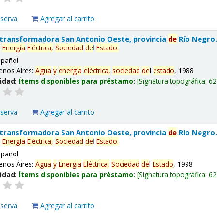
eserva
Agregar al carrito
 transformadora San Antonio Oeste, provincia
de
Río Negro
y
Energía
Eléctrica,
Sociedad
de
l
Estado
.
spañol
enos Aires:
Agua
y
energía
eléctrica,
sociedad
de
l
estado
, 1988
lidad:
Ítems disponibles para préstamo:
Signatura topográfica:
62
eserva
Agregar al carrito
 transformadora San Antonio Oeste, provincia
de
Río Negro
y
Energía
Eléctrica,
Sociedad
de
l
Estado
.
spañol
enos Aires:
Agua
y
Energía
Eléctrica,
Sociedad
de
l
Estado
, 1998
lidad:
Ítems disponibles para préstamo:
Signatura topográfica:
62
eserva
Agregar al carrito