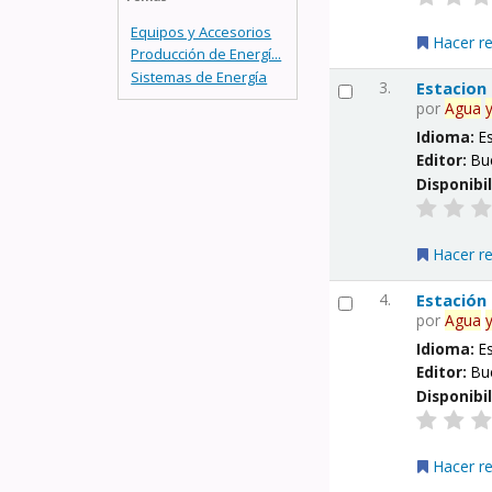
Equipos y Accesorios
Hacer r
Producción de Energí...
Sistemas de Energía
3.
Estacion
por
Agua
Idioma:
E
Editor:
Bu
Disponibi
Hacer r
4.
Estación
por
Agua
Idioma:
E
Editor:
Bu
Disponibi
Hacer r