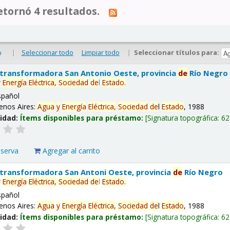
tornó 4 resultados.
|
Seleccionar todo
Limpiar todo
|
Seleccionar títulos para:
o
 transformadora San Antonio Oeste, provincia
de
Río Negro
y
Energía
Eléctrica,
Sociedad
de
l
Estado
.
spañol
enos Aires:
Agua
y
Energía
Eléctrica,
Sociedad
de
l
Estado
, 1988
lidad:
Ítems disponibles para préstamo:
Signatura topográfica:
62
eserva
Agregar al carrito
 transformadora San Antoni Oeste, provincia
de
Río Negro
y
Energía
Eléctrica,
Sociedad
de
l
Estado
.
spañol
enos Aires:
Agua
y
Energía
Eléctrica,
Sociedad
de
l
Estado
, 1988
lidad:
Ítems disponibles para préstamo:
Signatura topográfica:
62