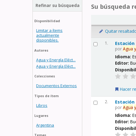
Refinar su búsqueda
Su búsqueda re
Disponibilidad
Limitar a ítems
Quitar resaltad
actualmente
disponibles.
1.
Estación
por
Agua
Autores
Idioma:
E
Agua y Energía Eléct...
Editor:
Bu
Agua y Energía Eléct...
Disponibi
Colecciones
Documentos Externos
Hacer r
Tipos de ítem
2.
Estación
Libros
por
Agua
Idioma:
E
Lugares
Editor:
Bu
Argentina
Disponibi
Temas