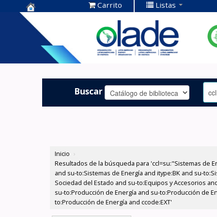
Carrito
Listas
Centro de
Documentación
OLADE -
Buscar
Inicio
›
Resultados de la búsqueda para 'ccl=su:"Sistemas de E
and su-to:Sistemas de Energía and itype:BK and su-to:Si
Sociedad del Estado and su-to:Equipos y Accesorios and
su-to:Producción de Energía and su-to:Producción de E
to:Producción de Energía and ccode:EXT'