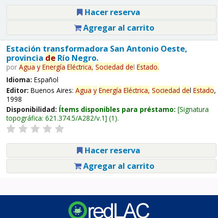
Hacer reserva
Agregar al carrito
Estación transformadora San Antonio Oeste,
provincia
de
Río Negro.
por
Agua
y
Energía
Eléctrica,
Sociedad
de
l
Estado
.
Idioma:
Español
Editor:
Buenos Aires:
Agua
y
Energía
Eléctrica,
Sociedad
de
l
Estado
,
1998
Disponibilidad:
Ítems disponibles para préstamo:
Signatura
topográfica:
621.374.5/A282/v.1
(1).
Hacer reserva
Agregar al carrito