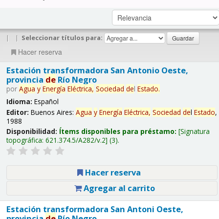
|
|
Seleccionar títulos para:
Hacer reserva
Estación transformadora San Antonio Oeste,
provincia
de
Río Negro
por
Agua
y
Energía
Eléctrica,
Sociedad
de
l
Estado
.
Idioma:
Español
Editor:
Buenos Aires:
Agua
y
Energía
Eléctrica,
Sociedad
de
l
Estado
,
1988
Disponibilidad:
Ítems disponibles para préstamo:
Signatura
topográfica:
621.374.5/A282/v.2
(3).
Hacer reserva
Agregar al carrito
Estación transformadora San Antoni Oeste,
provincia
de
Río Negro