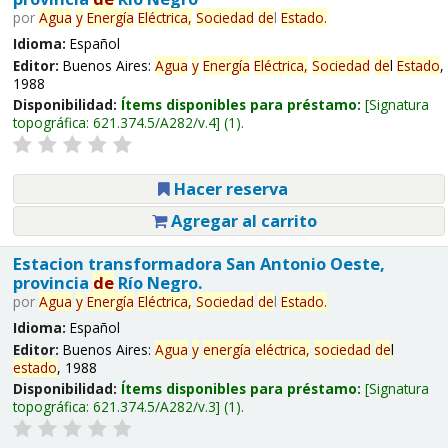
por
Agua
y
Energía
Eléctrica,
Sociedad
de
l
Estado
.
Idioma:
Español
Editor:
Buenos Aires:
Agua
y
Energía
Eléctrica,
Sociedad
de
l
Estado
,
1988
Disponibilidad:
Ítems disponibles para préstamo:
Signatura
topográfica:
621.374.5/A282/v.4
(1).
Hacer reserva
Agregar al carrito
Estacion transformadora San Antonio Oeste,
provincia
de
Río Negro.
por
Agua
y
Energía
Eléctrica,
Sociedad
de
l
Estado
.
Idioma:
Español
Editor:
Buenos Aires:
Agua
y
energía
eléctrica,
sociedad
de
l
estado
, 1988
Disponibilidad:
Ítems disponibles para préstamo:
Signatura
topográfica:
621.374.5/A282/v.3
(1).