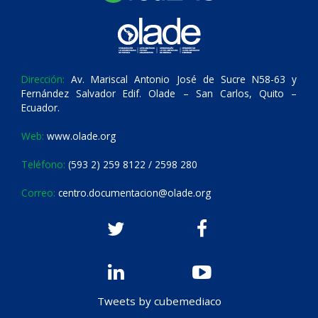
Dirección:
Av. Mariscal Antonio José de Sucre N58-63 y
Fernández Salvador Edif. Olade – San Carlos, Quito –
Ecuador.
Web:
www.olade.org
Teléfono:
(593 2) 259 8122 / 2598 280
Correo:
centro.documentacion@olade.org
Tweets by cubemediaco