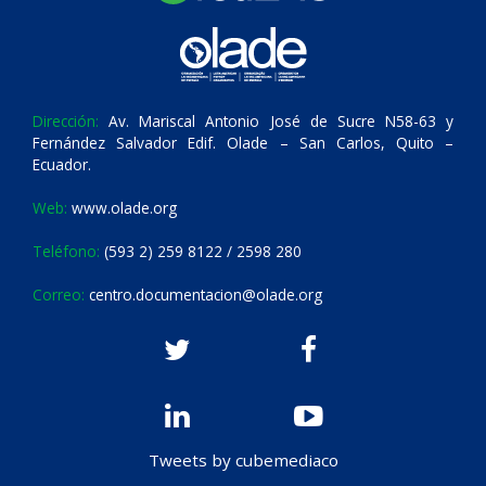
Dirección:
Av. Mariscal Antonio José de Sucre N58-63 y
Fernández Salvador Edif. Olade – San Carlos, Quito –
Ecuador.
Web:
www.olade.org
Teléfono:
(593 2) 259 8122 / 2598 280
Correo:
centro.documentacion@olade.org
Tweets by cubemediaco