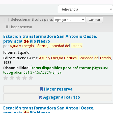
|
|
Seleccionar títulos para:
Hacer reserva
Estación transformadora San Antonio Oeste,
provincia
de
Río Negro
por
Agua
y
Energía
Eléctrica,
Sociedad
de
l
Estado
.
Idioma:
Español
Editor:
Buenos Aires:
Agua
y
Energía
Eléctrica,
Sociedad
de
l
Estado
,
1988
Disponibilidad:
Ítems disponibles para préstamo:
Signatura
topográfica:
621.374.5/A282/v.2
(3).
Hacer reserva
Agregar al carrito
Estación transformadora San Antoni Oeste,
provincia
de
Río Negro