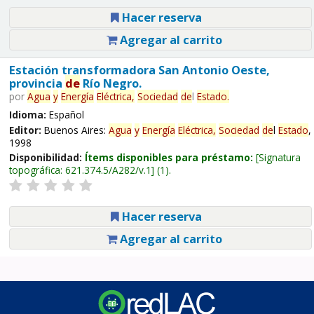
Hacer reserva
Agregar al carrito
Estación transformadora San Antonio Oeste,
provincia
de
Río Negro.
por
Agua
y
Energía
Eléctrica,
Sociedad
de
l
Estado
.
Idioma:
Español
Editor:
Buenos Aires:
Agua
y
Energía
Eléctrica,
Sociedad
de
l
Estado
,
1998
Disponibilidad:
Ítems disponibles para préstamo:
Signatura
topográfica:
621.374.5/A282/v.1
(1).
Hacer reserva
Agregar al carrito