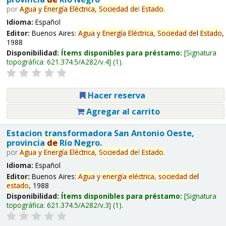
por
Agua
y
Energía
Eléctrica,
Sociedad
de
l
Estado
.
Idioma:
Español
Editor:
Buenos Aires:
Agua
y
Energía
Eléctrica,
Sociedad
de
l
Estado
,
1988
Disponibilidad:
Ítems disponibles para préstamo:
Signatura
topográfica:
621.374.5/A282/v.4
(1).
Hacer reserva
Agregar al carrito
Estacion transformadora San Antonio Oeste,
provincia
de
Río Negro.
por
Agua
y
Energía
Eléctrica,
Sociedad
de
l
Estado
.
Idioma:
Español
Editor:
Buenos Aires:
Agua
y
energía
eléctrica,
sociedad
de
l
estado
, 1988
Disponibilidad:
Ítems disponibles para préstamo:
Signatura
topográfica:
621.374.5/A282/v.3
(1).