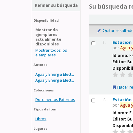
Refinar su búsqueda
Su búsqueda re
Disponibilidad
Mostrando
Quitar resaltad
ejemplares
actualmente
1.
Estación
disponibles
por
Agua
Mostrar todos los
ejemplares
Idioma:
E
Editor:
Bu
Autores
Disponibi
Agua y Energía Eléct...
Agua y Energía Eléct...
Hacer r
Colecciones
2.
Estación
Documentos Externos
por
Agua
Tipos de ítem
Idioma:
E
Libros
Editor:
Bu
Disponibi
Lugares