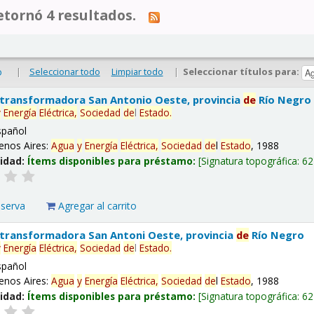
tornó 4 resultados.
|
Seleccionar todo
Limpiar todo
|
Seleccionar títulos para:
o
 transformadora San Antonio Oeste, provincia
de
Río Negro
y
Energía
Eléctrica,
Sociedad
de
l
Estado
.
spañol
enos Aires:
Agua
y
Energía
Eléctrica,
Sociedad
de
l
Estado
, 1988
lidad:
Ítems disponibles para préstamo:
Signatura topográfica:
62
eserva
Agregar al carrito
 transformadora San Antoni Oeste, provincia
de
Río Negro
y
Energía
Eléctrica,
Sociedad
de
l
Estado
.
spañol
enos Aires:
Agua
y
Energía
Eléctrica,
Sociedad
de
l
Estado
, 1988
lidad:
Ítems disponibles para préstamo:
Signatura topográfica:
62