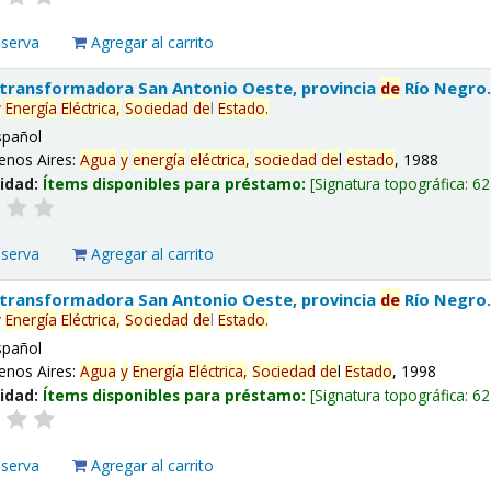
eserva
Agregar al carrito
 transformadora San Antonio Oeste, provincia
de
Río Negro
y
Energía
Eléctrica,
Sociedad
de
l
Estado
.
spañol
enos Aires:
Agua
y
energía
eléctrica,
sociedad
de
l
estado
, 1988
lidad:
Ítems disponibles para préstamo:
Signatura topográfica:
62
eserva
Agregar al carrito
 transformadora San Antonio Oeste, provincia
de
Río Negro
y
Energía
Eléctrica,
Sociedad
de
l
Estado
.
spañol
enos Aires:
Agua
y
Energía
Eléctrica,
Sociedad
de
l
Estado
, 1998
lidad:
Ítems disponibles para préstamo:
Signatura topográfica:
62
eserva
Agregar al carrito