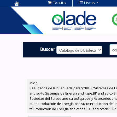
Carrito
Listas
Centro de
Documentación
OLADE -
Buscar
Inicio
›
Resultados de la búsqueda para 'ccl=su:"Sistemas de E
and su-to:Sistemas de Energía and itype:BK and su-to:Si
Sociedad del Estado and su-to:Equipos y Accesorios and
su-to:Producción de Energía and su-to:Producción de E
to:Producción de Energía and ccode:EXT and ccode:EXT'