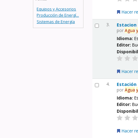
Equipos y Accesorios
Hacer r
Producción de Energí...
Sistemas de Energía
3.
Estacion
por
Agua
Idioma:
E
Editor:
Bu
Disponibi
Hacer r
4.
Estación
por
Agua
Idioma:
E
Editor:
Bu
Disponibi
Hacer r