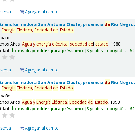
eserva
Agregar al carrito
 transformadora San Antonio Oeste, provincia
de
Río Negro
y
Energía
Eléctrica,
Sociedad
de
l
Estado
.
spañol
enos Aires:
Agua
y
energía
eléctrica,
sociedad
de
l
estado
, 1988
lidad:
Ítems disponibles para préstamo:
Signatura topográfica:
62
eserva
Agregar al carrito
 transformadora San Antonio Oeste, provincia
de
Río Negro
y
Energía
Eléctrica,
Sociedad
de
l
Estado
.
spañol
enos Aires:
Agua
y
Energía
Eléctrica,
Sociedad
de
l
Estado
, 1998
lidad:
Ítems disponibles para préstamo:
Signatura topográfica:
62
eserva
Agregar al carrito