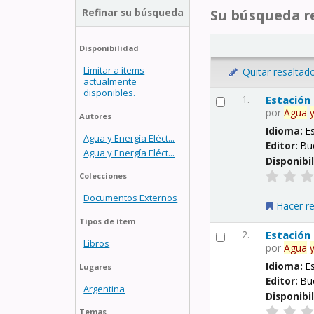
Refinar su búsqueda
Su búsqueda re
Disponibilidad
Limitar a ítems
Quitar resaltad
actualmente
disponibles.
1.
Estación
por
Agua
Autores
Idioma:
E
Agua y Energía Eléct...
Editor:
Bu
Agua y Energía Eléct...
Disponibi
Colecciones
Documentos Externos
Hacer r
Tipos de ítem
2.
Estación
Libros
por
Agua
Idioma:
E
Lugares
Editor:
Bu
Argentina
Disponibi
Temas