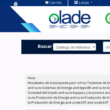
Carrito
Listas
Centro de
Documentación
OLADE -
Buscar
Inicio
›
Resultados de la búsqueda para 'ccl=su:"Sistemas de E
and su-to:Sistemas de Energía and itype:BK and su-to:Si
Sociedad del Estado and su-to:Equipos y Accesorios and
su-to:Producción de Energía and su-to:Producción de E
to:Producción de Energía and ccode:EXT and ccode:EXT'