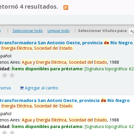
tornó 4 resultados.
|
Seleccionar todo
Limpiar todo
|
Seleccionar títulos para:
o
 transformadora San Antonio Oeste, provincia
de
Río Negro
y
Energía
Eléctrica,
Sociedad
de
l
Estado
.
spañol
enos Aires:
Agua
y
Energía
Eléctrica,
Sociedad
de
l
Estado
, 1988
lidad:
Ítems disponibles para préstamo:
Signatura topográfica:
62
eserva
Agregar al carrito
 transformadora San Antoni Oeste, provincia
de
Río Negro
y
Energía
Eléctrica,
Sociedad
de
l
Estado
.
spañol
enos Aires:
Agua
y
Energía
Eléctrica,
Sociedad
de
l
Estado
, 1988
lidad:
Ítems disponibles para préstamo:
Signatura topográfica:
62