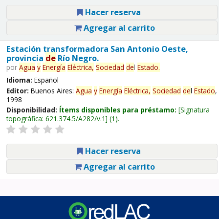
Hacer reserva
Agregar al carrito
Estación transformadora San Antonio Oeste,
provincia
de
Río Negro.
por
Agua
y
Energía
Eléctrica,
Sociedad
de
l
Estado
.
Idioma:
Español
Editor:
Buenos Aires:
Agua
y
Energía
Eléctrica,
Sociedad
de
l
Estado
,
1998
Disponibilidad:
Ítems disponibles para préstamo:
Signatura
topográfica:
621.374.5/A282/v.1
(1).
Hacer reserva
Agregar al carrito