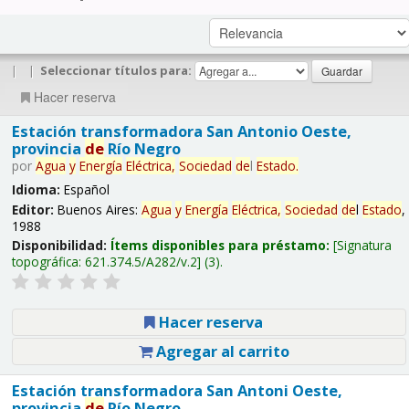
|
|
Seleccionar títulos para:
Hacer reserva
Estación transformadora San Antonio Oeste,
provincia
de
Río Negro
por
Agua
y
Energía
Eléctrica,
Sociedad
de
l
Estado
.
Idioma:
Español
Editor:
Buenos Aires:
Agua
y
Energía
Eléctrica,
Sociedad
de
l
Estado
,
1988
Disponibilidad:
Ítems disponibles para préstamo:
Signatura
topográfica:
621.374.5/A282/v.2
(3).
Hacer reserva
Agregar al carrito
Estación transformadora San Antoni Oeste,
provincia
de
Río Negro