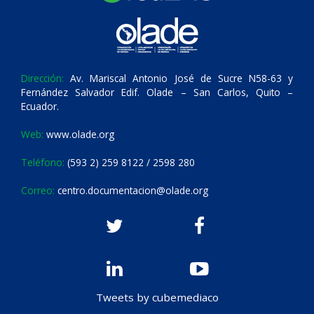
Dirección:
Av. Mariscal Antonio José de Sucre N58-63 y
Fernández Salvador Edif. Olade – San Carlos, Quito –
Ecuador.
Web:
www.olade.org
Teléfono:
(593 2) 259 8122 / 2598 280
Correo:
centro.documentacion@olade.org
Tweets by cubemediaco