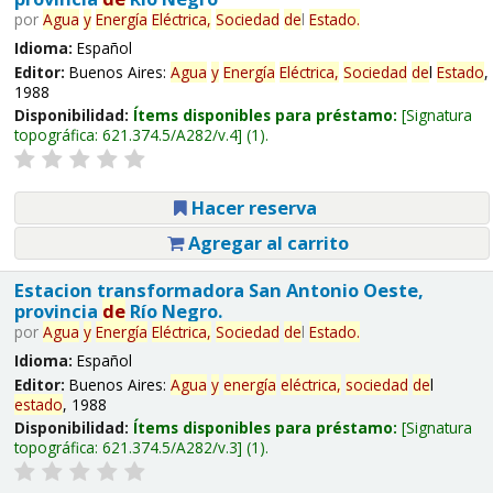
por
Agua
y
Energía
Eléctrica,
Sociedad
de
l
Estado
.
Idioma:
Español
Editor:
Buenos Aires:
Agua
y
Energía
Eléctrica,
Sociedad
de
l
Estado
,
1988
Disponibilidad:
Ítems disponibles para préstamo:
Signatura
topográfica:
621.374.5/A282/v.4
(1).
Hacer reserva
Agregar al carrito
Estacion transformadora San Antonio Oeste,
provincia
de
Río Negro.
por
Agua
y
Energía
Eléctrica,
Sociedad
de
l
Estado
.
Idioma:
Español
Editor:
Buenos Aires:
Agua
y
energía
eléctrica,
sociedad
de
l
estado
, 1988
Disponibilidad:
Ítems disponibles para préstamo:
Signatura
topográfica:
621.374.5/A282/v.3
(1).