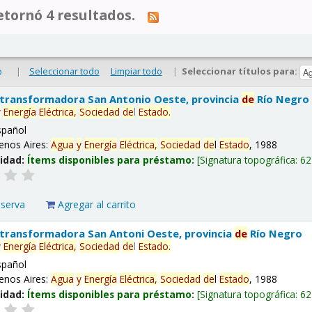
tornó 4 resultados.
|
Seleccionar todo
Limpiar todo
|
Seleccionar títulos para:
o
 transformadora San Antonio Oeste, provincia
de
Río Negro
y
Energía
Eléctrica,
Sociedad
de
l
Estado
.
spañol
enos Aires:
Agua
y
Energía
Eléctrica,
Sociedad
de
l
Estado
, 1988
lidad:
Ítems disponibles para préstamo:
Signatura topográfica:
62
eserva
Agregar al carrito
 transformadora San Antoni Oeste, provincia
de
Río Negro
y
Energía
Eléctrica,
Sociedad
de
l
Estado
.
spañol
enos Aires:
Agua
y
Energía
Eléctrica,
Sociedad
de
l
Estado
, 1988
lidad:
Ítems disponibles para préstamo:
Signatura topográfica:
62