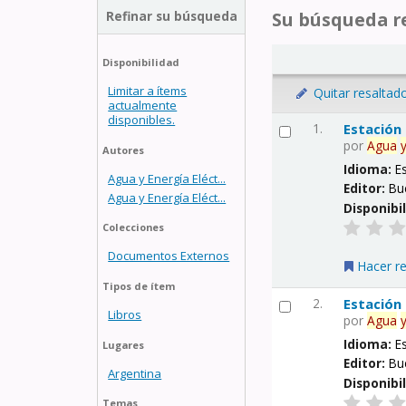
Refinar su búsqueda
Su búsqueda re
Disponibilidad
Limitar a ítems
Quitar resaltad
actualmente
disponibles.
1.
Estación
por
Agua
Autores
Idioma:
E
Agua y Energía Eléct...
Editor:
Bu
Agua y Energía Eléct...
Disponibi
Colecciones
Documentos Externos
Hacer r
Tipos de ítem
2.
Estación
Libros
por
Agua
Idioma:
E
Lugares
Editor:
Bu
Argentina
Disponibi
Temas