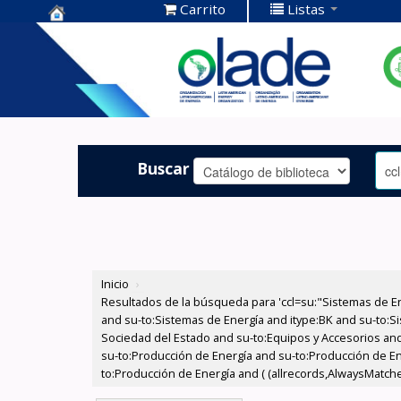
Carrito
Listas
Centro de
Documentación
OLADE -
Buscar
Inicio
›
Resultados de la búsqueda para 'ccl=su:"Sistemas de E
and su-to:Sistemas de Energía and itype:BK and su-to:Si
Sociedad del Estado and su-to:Equipos y Accesorios and
su-to:Producción de Energía and su-to:Producción de E
to:Producción de Energía and ( (allrecords,AlwaysMatches