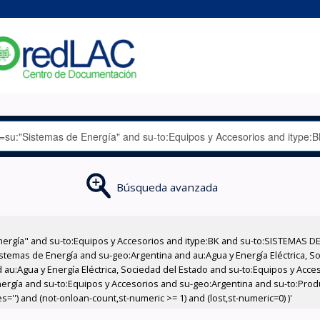
Búsqueda avanzada
nergía" and su-to:Equipos y Accesorios and itype:BK and su-to:SISTEMAS D
stemas de Energía and su-geo:Argentina and au:Agua y Energía Eléctrica, Soc
 au:Agua y Energía Eléctrica, Sociedad del Estado and su-to:Equipos y Acce
nergía and su-to:Equipos y Accesorios and su-geo:Argentina and su-to:Prod
='') and (not-onloan-count,st-numeric >= 1) and (lost,st-numeric=0) )'