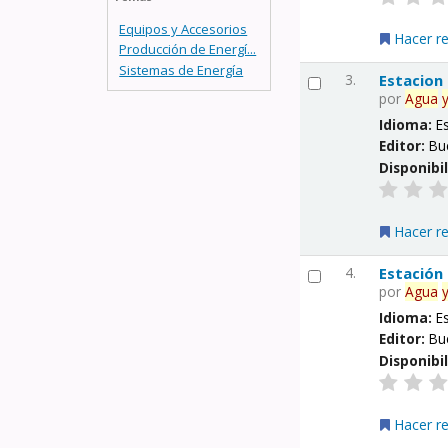
Equipos y Accesorios
Hacer r
Producción de Energí...
Sistemas de Energía
3.
Estacion
por
Agua
Idioma:
E
Editor:
Bu
Disponibi
Hacer r
4.
Estación
por
Agua
Idioma:
E
Editor:
Bu
Disponibi
Hacer r