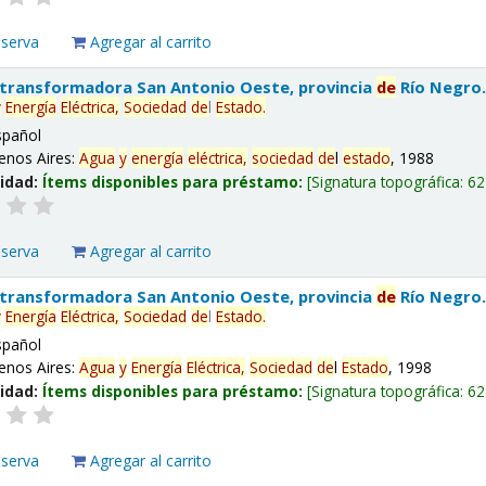
eserva
Agregar al carrito
 transformadora San Antonio Oeste, provincia
de
Río Negro
y
Energía
Eléctrica,
Sociedad
de
l
Estado
.
spañol
enos Aires:
Agua
y
energía
eléctrica,
sociedad
de
l
estado
, 1988
lidad:
Ítems disponibles para préstamo:
Signatura topográfica:
62
eserva
Agregar al carrito
 transformadora San Antonio Oeste, provincia
de
Río Negro
y
Energía
Eléctrica,
Sociedad
de
l
Estado
.
spañol
enos Aires:
Agua
y
Energía
Eléctrica,
Sociedad
de
l
Estado
, 1998
lidad:
Ítems disponibles para préstamo:
Signatura topográfica:
62
eserva
Agregar al carrito