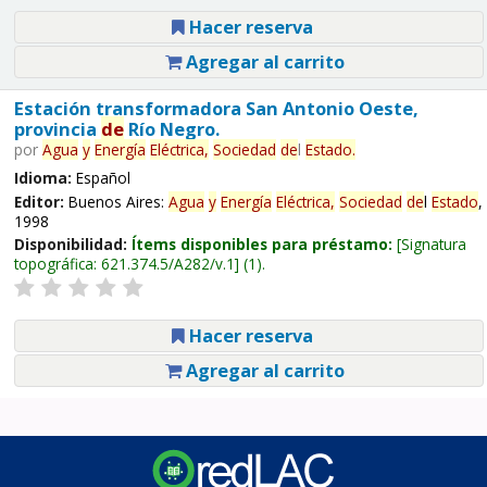
Hacer reserva
Agregar al carrito
Estación transformadora San Antonio Oeste,
provincia
de
Río Negro.
por
Agua
y
Energía
Eléctrica,
Sociedad
de
l
Estado
.
Idioma:
Español
Editor:
Buenos Aires:
Agua
y
Energía
Eléctrica,
Sociedad
de
l
Estado
,
1998
Disponibilidad:
Ítems disponibles para préstamo:
Signatura
topográfica:
621.374.5/A282/v.1
(1).
Hacer reserva
Agregar al carrito