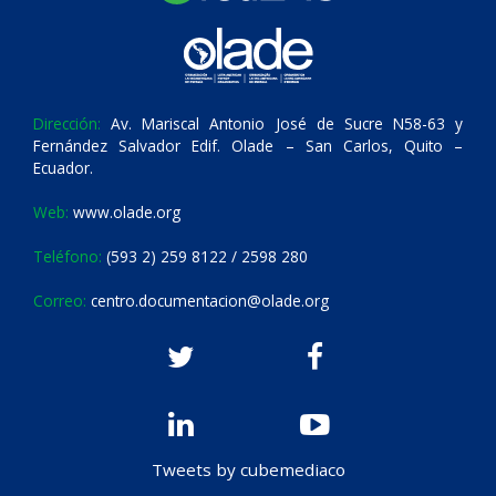
Dirección:
Av. Mariscal Antonio José de Sucre N58-63 y
Fernández Salvador Edif. Olade – San Carlos, Quito –
Ecuador.
Web:
www.olade.org
Teléfono:
(593 2) 259 8122 / 2598 280
Correo:
centro.documentacion@olade.org
Tweets by cubemediaco