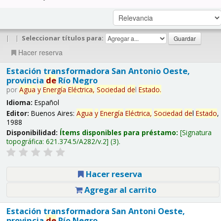
|
|
Seleccionar títulos para:
Hacer reserva
Estación transformadora San Antonio Oeste,
provincia
de
Río Negro
por
Agua
y
Energía
Eléctrica,
Sociedad
de
l
Estado
.
Idioma:
Español
Editor:
Buenos Aires:
Agua
y
Energía
Eléctrica,
Sociedad
de
l
Estado
,
1988
Disponibilidad:
Ítems disponibles para préstamo:
Signatura
topográfica:
621.374.5/A282/v.2
(3).
Hacer reserva
Agregar al carrito
Estación transformadora San Antoni Oeste,
provincia
de
Río Negro