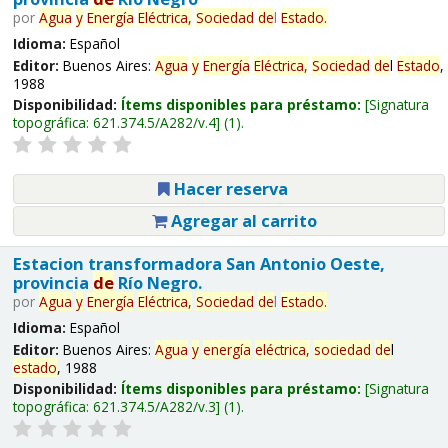
por
Agua
y
Energía
Eléctrica,
Sociedad
de
l
Estado
.
Idioma:
Español
Editor:
Buenos Aires:
Agua
y
Energía
Eléctrica,
Sociedad
de
l
Estado
,
1988
Disponibilidad:
Ítems disponibles para préstamo:
Signatura
topográfica:
621.374.5/A282/v.4
(1).
Hacer reserva
Agregar al carrito
Estacion transformadora San Antonio Oeste,
provincia
de
Río Negro.
por
Agua
y
Energía
Eléctrica,
Sociedad
de
l
Estado
.
Idioma:
Español
Editor:
Buenos Aires:
Agua
y
energía
eléctrica,
sociedad
de
l
estado
, 1988
Disponibilidad:
Ítems disponibles para préstamo:
Signatura
topográfica:
621.374.5/A282/v.3
(1).