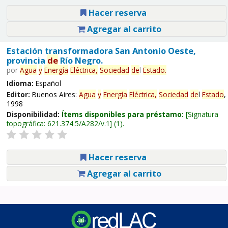
Hacer reserva
Agregar al carrito
Estación transformadora San Antonio Oeste,
provincia
de
Río Negro.
por
Agua
y
Energía
Eléctrica,
Sociedad
de
l
Estado
.
Idioma:
Español
Editor:
Buenos Aires:
Agua
y
Energía
Eléctrica,
Sociedad
de
l
Estado
,
1998
Disponibilidad:
Ítems disponibles para préstamo:
Signatura
topográfica:
621.374.5/A282/v.1
(1).
Hacer reserva
Agregar al carrito