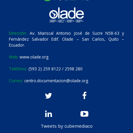
Dirección:
Av. Mariscal Antonio José de Sucre N58-63 y
Fernández Salvador Edif. Olade – San Carlos, Quito –
Ecuador.
Web:
www.olade.org
Teléfono:
(593 2) 259 8122 / 2598 280
Correo:
centro.documentacion@olade.org
Tweets by cubemediaco