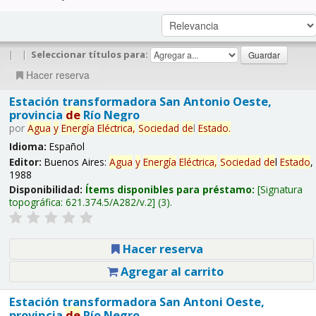
|
|
Seleccionar títulos para:
Hacer reserva
Estación transformadora San Antonio Oeste,
provincia
de
Río Negro
por
Agua
y
Energía
Eléctrica,
Sociedad
de
l
Estado
.
Idioma:
Español
Editor:
Buenos Aires:
Agua
y
Energía
Eléctrica,
Sociedad
de
l
Estado
,
1988
Disponibilidad:
Ítems disponibles para préstamo:
Signatura
topográfica:
621.374.5/A282/v.2
(3).
Hacer reserva
Agregar al carrito
Estación transformadora San Antoni Oeste,
provincia
de
Río Negro