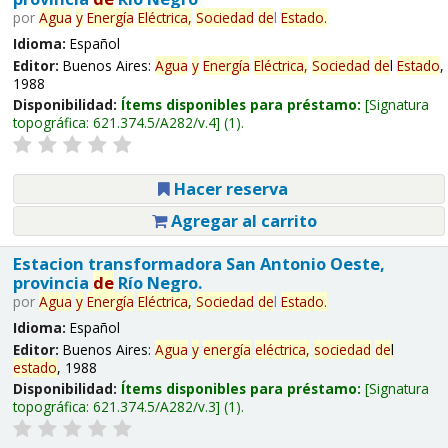
por
Agua
y
Energía
Eléctrica,
Sociedad
de
l
Estado
.
Idioma:
Español
Editor:
Buenos Aires:
Agua
y
Energía
Eléctrica,
Sociedad
de
l
Estado
,
1988
Disponibilidad:
Ítems disponibles para préstamo:
Signatura
topográfica:
621.374.5/A282/v.4
(1).
Hacer reserva
Agregar al carrito
Estacion transformadora San Antonio Oeste,
provincia
de
Río Negro.
por
Agua
y
Energía
Eléctrica,
Sociedad
de
l
Estado
.
Idioma:
Español
Editor:
Buenos Aires:
Agua
y
energía
eléctrica,
sociedad
de
l
estado
, 1988
Disponibilidad:
Ítems disponibles para préstamo:
Signatura
topográfica:
621.374.5/A282/v.3
(1).