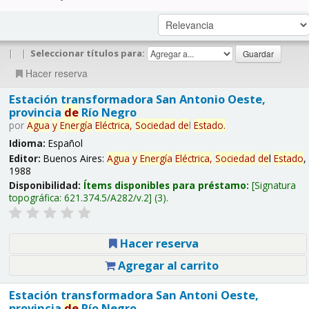
|
|
Seleccionar títulos para:
Hacer reserva
Estación transformadora San Antonio Oeste,
provincia
de
Río Negro
por
Agua
y
Energía
Eléctrica,
Sociedad
de
l
Estado
.
Idioma:
Español
Editor:
Buenos Aires:
Agua
y
Energía
Eléctrica,
Sociedad
de
l
Estado
,
1988
Disponibilidad:
Ítems disponibles para préstamo:
Signatura
topográfica:
621.374.5/A282/v.2
(3).
Hacer reserva
Agregar al carrito
Estación transformadora San Antoni Oeste,
provincia
de
Río Negro