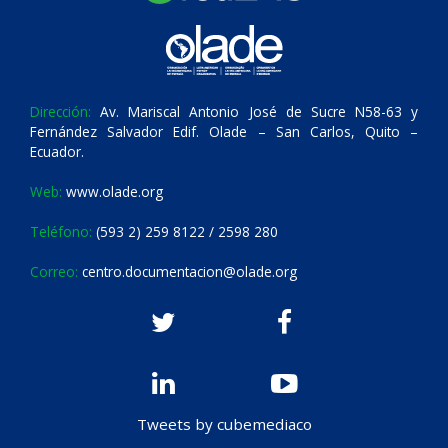
Dirección:
Av. Mariscal Antonio José de Sucre N58-63 y
Fernández Salvador Edif. Olade – San Carlos, Quito –
Ecuador.
Web:
www.olade.org
Teléfono:
(593 2) 259 8122 / 2598 280
Correo:
centro.documentacion@olade.org
Tweets by cubemediaco