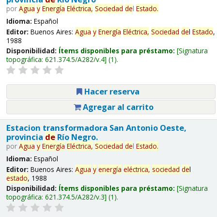
por
Agua
y
Energía
Eléctrica,
Sociedad
de
l
Estado
.
Idioma:
Español
Editor:
Buenos Aires:
Agua
y
Energía
Eléctrica,
Sociedad
de
l
Estado
,
1988
Disponibilidad:
Ítems disponibles para préstamo:
Signatura
topográfica:
621.374.5/A282/v.4
(1).
Hacer reserva
Agregar al carrito
Estacion transformadora San Antonio Oeste,
provincia
de
Río Negro.
por
Agua
y
Energía
Eléctrica,
Sociedad
de
l
Estado
.
Idioma:
Español
Editor:
Buenos Aires:
Agua
y
energía
eléctrica,
sociedad
de
l
estado
, 1988
Disponibilidad:
Ítems disponibles para préstamo:
Signatura
topográfica:
621.374.5/A282/v.3
(1).