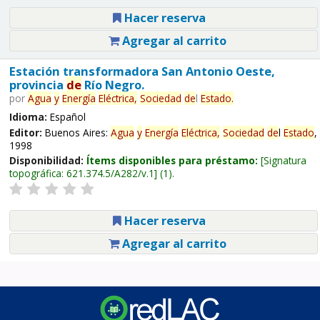
Hacer reserva
Agregar al carrito
Estación transformadora San Antonio Oeste,
provincia
de
Río Negro.
por
Agua
y
Energía
Eléctrica,
Sociedad
de
l
Estado
.
Idioma:
Español
Editor:
Buenos Aires:
Agua
y
Energía
Eléctrica,
Sociedad
de
l
Estado
,
1998
Disponibilidad:
Ítems disponibles para préstamo:
Signatura
topográfica:
621.374.5/A282/v.1
(1).
Hacer reserva
Agregar al carrito