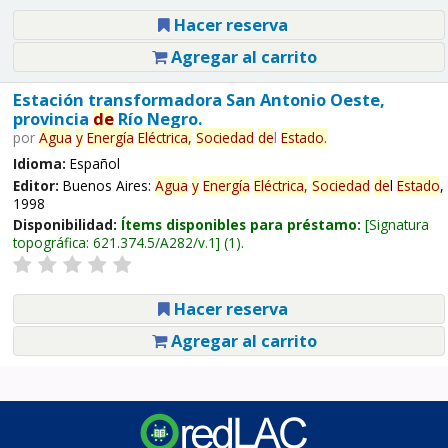
Hacer reserva
Agregar al carrito
Estación transformadora San Antonio Oeste,
provincia
de
Río Negro.
por
Agua
y
Energía
Eléctrica,
Sociedad
de
l
Estado
.
Idioma:
Español
Editor:
Buenos Aires:
Agua
y
Energía
Eléctrica,
Sociedad
de
l
Estado
,
1998
Disponibilidad:
Ítems disponibles para préstamo:
Signatura
topográfica:
621.374.5/A282/v.1
(1).
Hacer reserva
Agregar al carrito