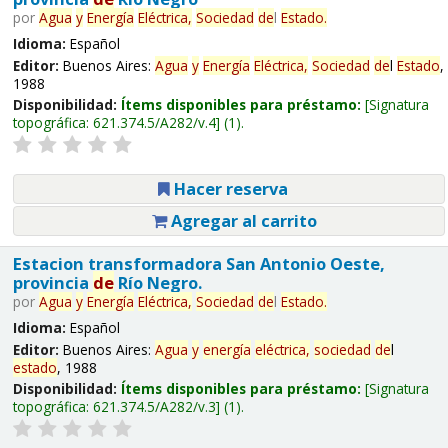
por
Agua
y
Energía
Eléctrica,
Sociedad
de
l
Estado
.
Idioma:
Español
Editor:
Buenos Aires:
Agua
y
Energía
Eléctrica,
Sociedad
de
l
Estado
,
1988
Disponibilidad:
Ítems disponibles para préstamo:
Signatura
topográfica:
621.374.5/A282/v.4
(1).
Hacer reserva
Agregar al carrito
Estacion transformadora San Antonio Oeste,
provincia
de
Río Negro.
por
Agua
y
Energía
Eléctrica,
Sociedad
de
l
Estado
.
Idioma:
Español
Editor:
Buenos Aires:
Agua
y
energía
eléctrica,
sociedad
de
l
estado
, 1988
Disponibilidad:
Ítems disponibles para préstamo:
Signatura
topográfica:
621.374.5/A282/v.3
(1).