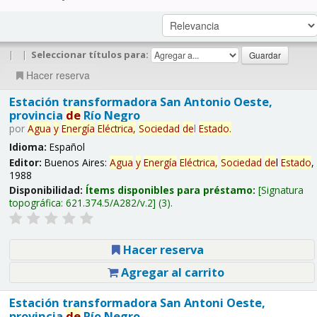
|
|
Seleccionar títulos para:
Hacer reserva
Estación transformadora San Antonio Oeste,
provincia
de
Río Negro
por
Agua
y
Energía
Eléctrica,
Sociedad
de
l
Estado
.
Idioma:
Español
Editor:
Buenos Aires:
Agua
y
Energía
Eléctrica,
Sociedad
de
l
Estado
,
1988
Disponibilidad:
Ítems disponibles para préstamo:
Signatura
topográfica:
621.374.5/A282/v.2
(3).
Hacer reserva
Agregar al carrito
Estación transformadora San Antoni Oeste,
provincia
de
Río Negro