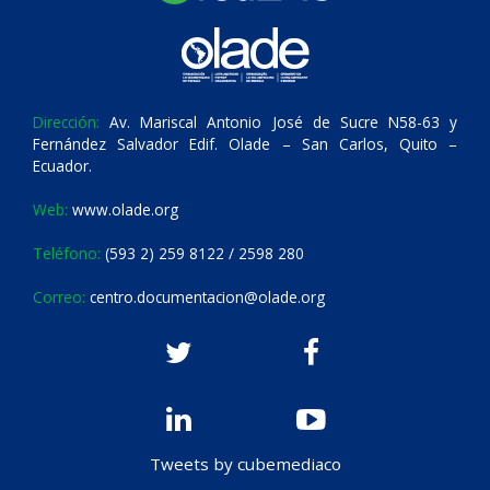
Dirección:
Av. Mariscal Antonio José de Sucre N58-63 y
Fernández Salvador Edif. Olade – San Carlos, Quito –
Ecuador.
Web:
www.olade.org
Teléfono:
(593 2) 259 8122 / 2598 280
Correo:
centro.documentacion@olade.org
Tweets by cubemediaco