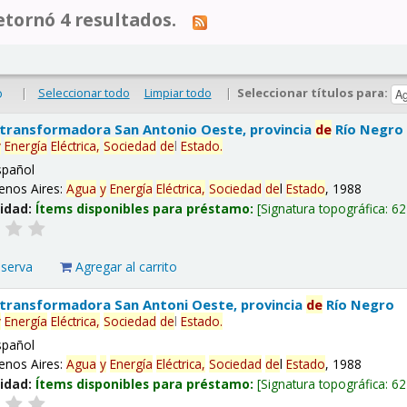
tornó 4 resultados.
|
Seleccionar todo
Limpiar todo
|
Seleccionar títulos para:
o
 transformadora San Antonio Oeste, provincia
de
Río Negro
y
Energía
Eléctrica,
Sociedad
de
l
Estado
.
spañol
enos Aires:
Agua
y
Energía
Eléctrica,
Sociedad
de
l
Estado
, 1988
lidad:
Ítems disponibles para préstamo:
Signatura topográfica:
62
eserva
Agregar al carrito
 transformadora San Antoni Oeste, provincia
de
Río Negro
y
Energía
Eléctrica,
Sociedad
de
l
Estado
.
spañol
enos Aires:
Agua
y
Energía
Eléctrica,
Sociedad
de
l
Estado
, 1988
lidad:
Ítems disponibles para préstamo:
Signatura topográfica:
62