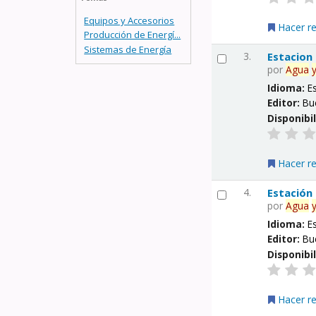
Equipos y Accesorios
Hacer r
Producción de Energí...
Sistemas de Energía
3.
Estacion
por
Agua
Idioma:
E
Editor:
Bu
Disponibi
Hacer r
4.
Estación
por
Agua
Idioma:
E
Editor:
Bu
Disponibi
Hacer r