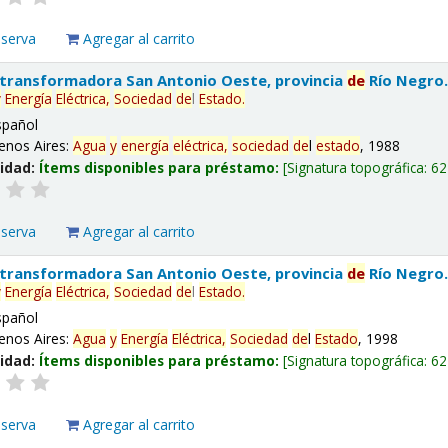
eserva
Agregar al carrito
 transformadora San Antonio Oeste, provincia
de
Río Negro
y
Energía
Eléctrica,
Sociedad
de
l
Estado
.
spañol
enos Aires:
Agua
y
energía
eléctrica,
sociedad
de
l
estado
, 1988
lidad:
Ítems disponibles para préstamo:
Signatura topográfica:
62
eserva
Agregar al carrito
 transformadora San Antonio Oeste, provincia
de
Río Negro
y
Energía
Eléctrica,
Sociedad
de
l
Estado
.
spañol
enos Aires:
Agua
y
Energía
Eléctrica,
Sociedad
de
l
Estado
, 1998
lidad:
Ítems disponibles para préstamo:
Signatura topográfica:
62
eserva
Agregar al carrito