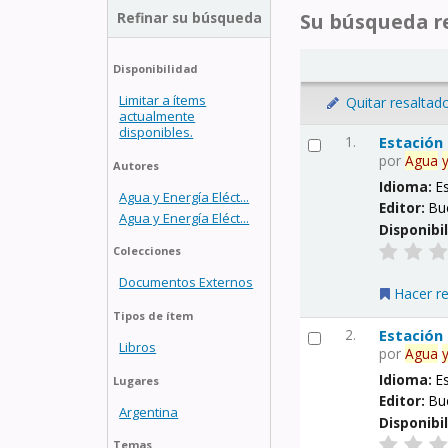
Refinar su búsqueda
Su búsqueda re
Disponibilidad
Limitar a ítems
Quitar resaltad
actualmente
disponibles.
1.
Estación
por
Agua
Autores
Idioma:
E
Agua y Energía Eléct...
Editor:
Bu
Agua y Energía Eléct...
Disponibi
Colecciones
Documentos Externos
Hacer r
Tipos de ítem
2.
Estación
Libros
por
Agua
Idioma:
E
Lugares
Editor:
Bu
Argentina
Disponibi
Temas