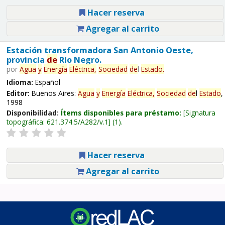
Hacer reserva
Agregar al carrito
Estación transformadora San Antonio Oeste,
provincia
de
Río Negro.
por
Agua
y
Energía
Eléctrica,
Sociedad
de
l
Estado
.
Idioma:
Español
Editor:
Buenos Aires:
Agua
y
Energía
Eléctrica,
Sociedad
de
l
Estado
,
1998
Disponibilidad:
Ítems disponibles para préstamo:
Signatura
topográfica:
621.374.5/A282/v.1
(1).
Hacer reserva
Agregar al carrito