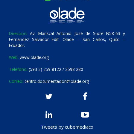
Dirección:
Av. Mariscal Antonio José de Sucre N58-63 y
Fernández Salvador Edif. Olade – San Carlos, Quito –
Ecuador.
Web:
www.olade.org
Teléfono:
(593 2) 259 8122 / 2598 280
Correo:
centro.documentacion@olade.org
Tweets by cubemediaco