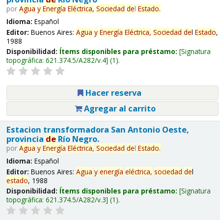
por
Agua
y
Energía
Eléctrica,
Sociedad
de
l
Estado
.
Idioma:
Español
Editor:
Buenos Aires:
Agua
y
Energía
Eléctrica,
Sociedad
de
l
Estado
,
1988
Disponibilidad:
Ítems disponibles para préstamo:
Signatura
topográfica:
621.374.5/A282/v.4
(1).
Hacer reserva
Agregar al carrito
Estacion transformadora San Antonio Oeste,
provincia
de
Río Negro.
por
Agua
y
Energía
Eléctrica,
Sociedad
de
l
Estado
.
Idioma:
Español
Editor:
Buenos Aires:
Agua
y
energía
eléctrica,
sociedad
de
l
estado
, 1988
Disponibilidad:
Ítems disponibles para préstamo:
Signatura
topográfica:
621.374.5/A282/v.3
(1).