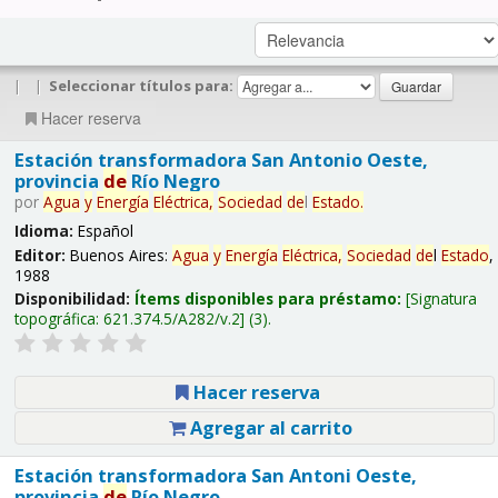
|
|
Seleccionar títulos para:
Hacer reserva
Estación transformadora San Antonio Oeste,
provincia
de
Río Negro
por
Agua
y
Energía
Eléctrica,
Sociedad
de
l
Estado
.
Idioma:
Español
Editor:
Buenos Aires:
Agua
y
Energía
Eléctrica,
Sociedad
de
l
Estado
,
1988
Disponibilidad:
Ítems disponibles para préstamo:
Signatura
topográfica:
621.374.5/A282/v.2
(3).
Hacer reserva
Agregar al carrito
Estación transformadora San Antoni Oeste,
provincia
de
Río Negro