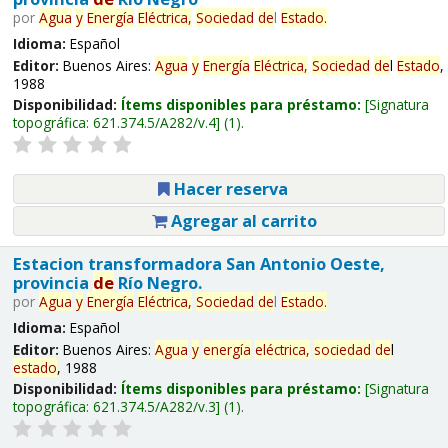
por
Agua
y
Energía
Eléctrica,
Sociedad
de
l
Estado
.
Idioma:
Español
Editor:
Buenos Aires:
Agua
y
Energía
Eléctrica,
Sociedad
de
l
Estado
,
1988
Disponibilidad:
Ítems disponibles para préstamo:
Signatura
topográfica:
621.374.5/A282/v.4
(1).
Hacer reserva
Agregar al carrito
Estacion transformadora San Antonio Oeste,
provincia
de
Río Negro.
por
Agua
y
Energía
Eléctrica,
Sociedad
de
l
Estado
.
Idioma:
Español
Editor:
Buenos Aires:
Agua
y
energía
eléctrica,
sociedad
de
l
estado
, 1988
Disponibilidad:
Ítems disponibles para préstamo:
Signatura
topográfica:
621.374.5/A282/v.3
(1).