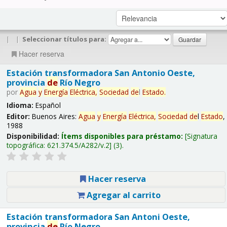
|
|
Seleccionar títulos para:
Hacer reserva
Estación transformadora San Antonio Oeste,
provincia
de
Río Negro
por
Agua
y
Energía
Eléctrica,
Sociedad
de
l
Estado
.
Idioma:
Español
Editor:
Buenos Aires:
Agua
y
Energía
Eléctrica,
Sociedad
de
l
Estado
,
1988
Disponibilidad:
Ítems disponibles para préstamo:
Signatura
topográfica:
621.374.5/A282/v.2
(3).
Hacer reserva
Agregar al carrito
Estación transformadora San Antoni Oeste,
provincia
de
Río Negro