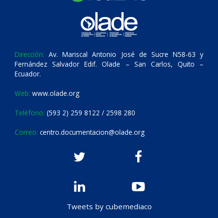
Dirección:
Av. Mariscal Antonio José de Sucre N58-63 y
Fernández Salvador Edif. Olade – San Carlos, Quito –
Ecuador.
Web:
www.olade.org
Teléfono:
(593 2) 259 8122 / 2598 280
Correo:
centro.documentacion@olade.org
Tweets by cubemediaco