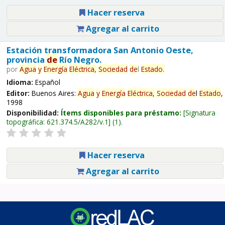
Hacer reserva
Agregar al carrito
Estación transformadora San Antonio Oeste,
provincia
de
Río Negro.
por
Agua
y
Energía
Eléctrica,
Sociedad
de
l
Estado
.
Idioma:
Español
Editor:
Buenos Aires:
Agua
y
Energía
Eléctrica,
Sociedad
de
l
Estado
,
1998
Disponibilidad:
Ítems disponibles para préstamo:
Signatura
topográfica:
621.374.5/A282/v.1
(1).
Hacer reserva
Agregar al carrito