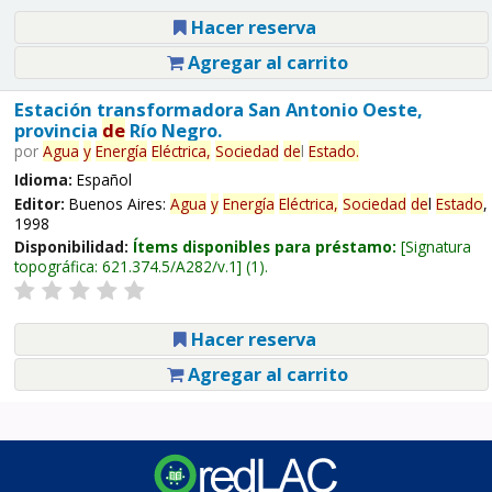
Hacer reserva
Agregar al carrito
Estación transformadora San Antonio Oeste,
provincia
de
Río Negro.
por
Agua
y
Energía
Eléctrica,
Sociedad
de
l
Estado
.
Idioma:
Español
Editor:
Buenos Aires:
Agua
y
Energía
Eléctrica,
Sociedad
de
l
Estado
,
1998
Disponibilidad:
Ítems disponibles para préstamo:
Signatura
topográfica:
621.374.5/A282/v.1
(1).
Hacer reserva
Agregar al carrito