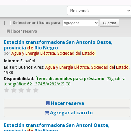
|
|
Seleccionar títulos para:
Hacer reserva
Estación transformadora San Antonio Oeste,
provincia
de
Río Negro
por
Agua
y
Energía
Eléctrica,
Sociedad
de
l
Estado
.
Idioma:
Español
Editor:
Buenos Aires:
Agua
y
Energía
Eléctrica,
Sociedad
de
l
Estado
,
1988
Disponibilidad:
Ítems disponibles para préstamo:
Signatura
topográfica:
621.374.5/A282/v.2
(3).
Hacer reserva
Agregar al carrito
Estación transformadora San Antoni Oeste,
provincia
de
Río Negro