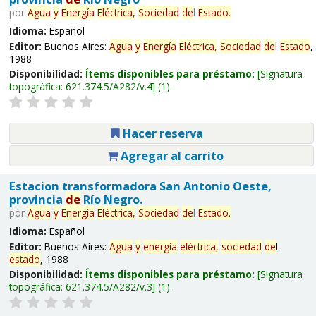
por
Agua
y
Energía
Eléctrica,
Sociedad
de
l
Estado
.
Idioma:
Español
Editor:
Buenos Aires:
Agua
y
Energía
Eléctrica,
Sociedad
de
l
Estado
,
1988
Disponibilidad:
Ítems disponibles para préstamo:
Signatura
topográfica:
621.374.5/A282/v.4
(1).
Hacer reserva
Agregar al carrito
Estacion transformadora San Antonio Oeste,
provincia
de
Río Negro.
por
Agua
y
Energía
Eléctrica,
Sociedad
de
l
Estado
.
Idioma:
Español
Editor:
Buenos Aires:
Agua
y
energía
eléctrica,
sociedad
de
l
estado
, 1988
Disponibilidad:
Ítems disponibles para préstamo:
Signatura
topográfica:
621.374.5/A282/v.3
(1).