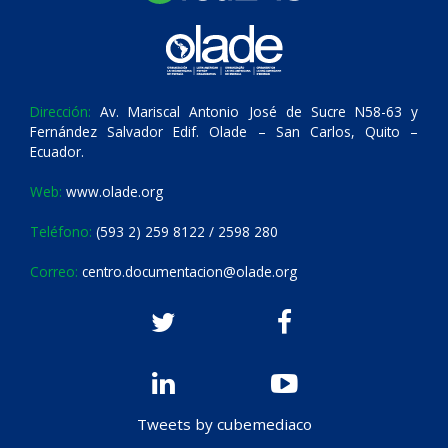
Dirección:
Av. Mariscal Antonio José de Sucre N58-63 y
Fernández Salvador Edif. Olade – San Carlos, Quito –
Ecuador.
Web:
www.olade.org
Teléfono:
(593 2) 259 8122 / 2598 280
Correo:
centro.documentacion@olade.org
Tweets by cubemediaco