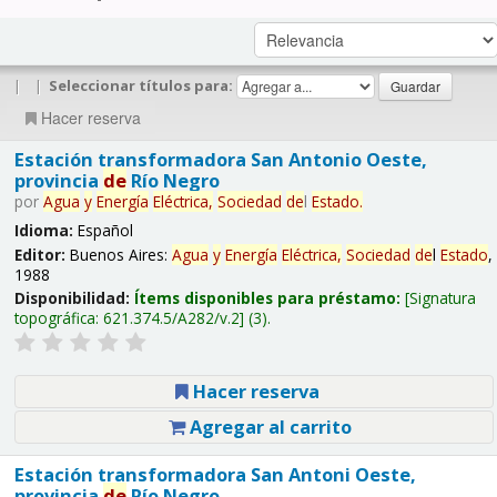
|
|
Seleccionar títulos para:
Hacer reserva
Estación transformadora San Antonio Oeste,
provincia
de
Río Negro
por
Agua
y
Energía
Eléctrica,
Sociedad
de
l
Estado
.
Idioma:
Español
Editor:
Buenos Aires:
Agua
y
Energía
Eléctrica,
Sociedad
de
l
Estado
,
1988
Disponibilidad:
Ítems disponibles para préstamo:
Signatura
topográfica:
621.374.5/A282/v.2
(3).
Hacer reserva
Agregar al carrito
Estación transformadora San Antoni Oeste,
provincia
de
Río Negro