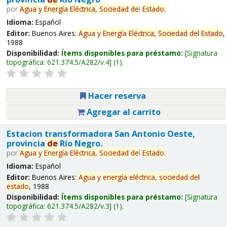
por
Agua
y
Energía
Eléctrica,
Sociedad
de
l
Estado
.
Idioma:
Español
Editor:
Buenos Aires:
Agua
y
Energía
Eléctrica,
Sociedad
de
l
Estado
,
1988
Disponibilidad:
Ítems disponibles para préstamo:
Signatura
topográfica:
621.374.5/A282/v.4
(1).
Hacer reserva
Agregar al carrito
Estacion transformadora San Antonio Oeste,
provincia
de
Río Negro.
por
Agua
y
Energía
Eléctrica,
Sociedad
de
l
Estado
.
Idioma:
Español
Editor:
Buenos Aires:
Agua
y
energía
eléctrica,
sociedad
de
l
estado
, 1988
Disponibilidad:
Ítems disponibles para préstamo:
Signatura
topográfica:
621.374.5/A282/v.3
(1).