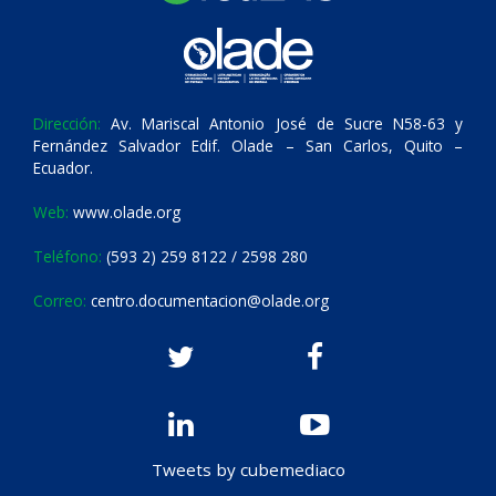
Dirección:
Av. Mariscal Antonio José de Sucre N58-63 y
Fernández Salvador Edif. Olade – San Carlos, Quito –
Ecuador.
Web:
www.olade.org
Teléfono:
(593 2) 259 8122 / 2598 280
Correo:
centro.documentacion@olade.org
Tweets by cubemediaco