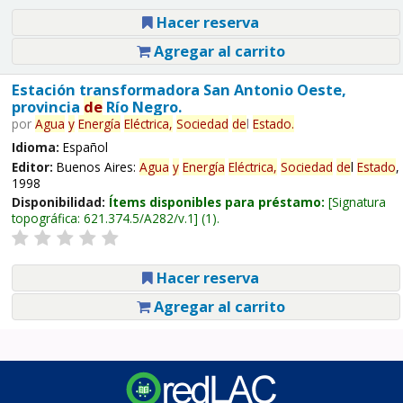
Hacer reserva
Agregar al carrito
Estación transformadora San Antonio Oeste,
provincia
de
Río Negro.
por
Agua
y
Energía
Eléctrica,
Sociedad
de
l
Estado
.
Idioma:
Español
Editor:
Buenos Aires:
Agua
y
Energía
Eléctrica,
Sociedad
de
l
Estado
,
1998
Disponibilidad:
Ítems disponibles para préstamo:
Signatura
topográfica:
621.374.5/A282/v.1
(1).
Hacer reserva
Agregar al carrito