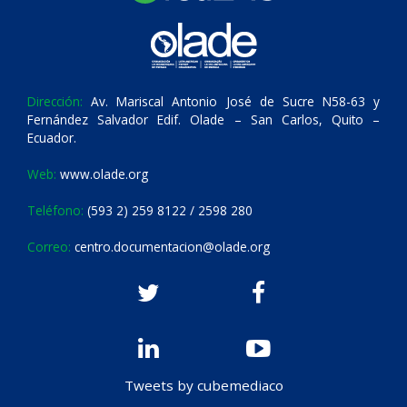
Dirección:
Av. Mariscal Antonio José de Sucre N58-63 y
Fernández Salvador Edif. Olade – San Carlos, Quito –
Ecuador.
Web:
www.olade.org
Teléfono:
(593 2) 259 8122 / 2598 280
Correo:
centro.documentacion@olade.org
Tweets by cubemediaco