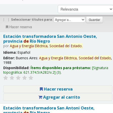
|
|
Seleccionar títulos para:
Hacer reserva
Estación transformadora San Antonio Oeste,
provincia
de
Río Negro
por
Agua
y
Energía
Eléctrica,
Sociedad
de
l
Estado
.
Idioma:
Español
Editor:
Buenos Aires:
Agua
y
Energía
Eléctrica,
Sociedad
de
l
Estado
,
1988
Disponibilidad:
Ítems disponibles para préstamo:
Signatura
topográfica:
621.374.5/A282/v.2
(3).
Hacer reserva
Agregar al carrito
Estación transformadora San Antoni Oeste,
provincia
de
Río Negro