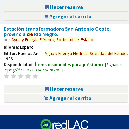
Hacer reserva
Agregar al carrito
Estación transformadora San Antonio Oeste,
provincia
de
Río Negro.
por
Agua
y
Energía
Eléctrica,
Sociedad
de
l
Estado
.
Idioma:
Español
Editor:
Buenos Aires:
Agua
y
Energía
Eléctrica,
Sociedad
de
l
Estado
,
1998
Disponibilidad:
Ítems disponibles para préstamo:
Signatura
topográfica:
621.374.5/A282/v.1
(1).
Hacer reserva
Agregar al carrito