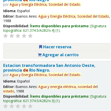
por
Agua
y
Energía
Eléctrica,
Sociedad
de
l
Estado
.
Idioma:
Español
Editor:
Buenos Aires:
Agua
y
Energía
Eléctrica,
Sociedad
de
l
Estado
,
1988
Disponibilidad:
Ítems disponibles para préstamo:
Signatura
topográfica:
621.374.5/A282/v.4
(1).
Hacer reserva
Agregar al carrito
Estacion transformadora San Antonio Oeste,
provincia
de
Río Negro.
por
Agua
y
Energía
Eléctrica,
Sociedad
de
l
Estado
.
Idioma:
Español
Editor:
Buenos Aires:
Agua
y
energía
eléctrica,
sociedad
de
l
estado
, 1988
Disponibilidad:
Ítems disponibles para préstamo:
Signatura
topográfica:
621.374.5/A282/v.3
(1).