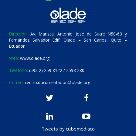
Dirección:
Av. Mariscal Antonio José de Sucre N58-63 y
Fernández Salvador Edif. Olade – San Carlos, Quito –
Ecuador.
Web:
www.olade.org
Teléfono:
(593 2) 259 8122 / 2598 280
Correo:
centro.documentacion@olade.org
Tweets by cubemediaco