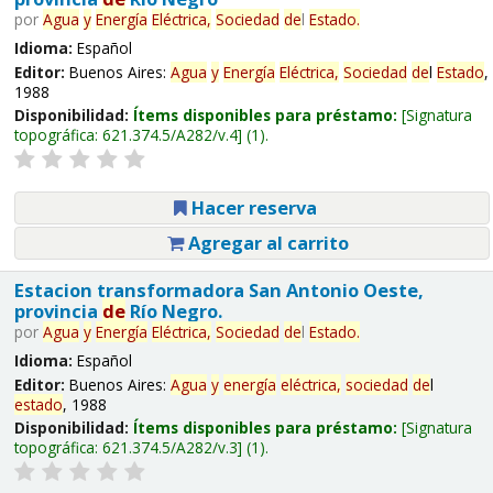
por
Agua
y
Energía
Eléctrica,
Sociedad
de
l
Estado
.
Idioma:
Español
Editor:
Buenos Aires:
Agua
y
Energía
Eléctrica,
Sociedad
de
l
Estado
,
1988
Disponibilidad:
Ítems disponibles para préstamo:
Signatura
topográfica:
621.374.5/A282/v.4
(1).
Hacer reserva
Agregar al carrito
Estacion transformadora San Antonio Oeste,
provincia
de
Río Negro.
por
Agua
y
Energía
Eléctrica,
Sociedad
de
l
Estado
.
Idioma:
Español
Editor:
Buenos Aires:
Agua
y
energía
eléctrica,
sociedad
de
l
estado
, 1988
Disponibilidad:
Ítems disponibles para préstamo:
Signatura
topográfica:
621.374.5/A282/v.3
(1).