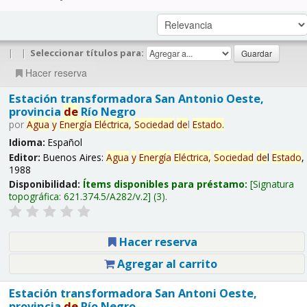
|
|
Seleccionar títulos para:
Hacer reserva
Estación transformadora San Antonio Oeste,
provincia
de
Río Negro
por
Agua
y
Energía
Eléctrica,
Sociedad
de
l
Estado
.
Idioma:
Español
Editor:
Buenos Aires:
Agua
y
Energía
Eléctrica,
Sociedad
de
l
Estado
,
1988
Disponibilidad:
Ítems disponibles para préstamo:
Signatura
topográfica:
621.374.5/A282/v.2
(3).
Hacer reserva
Agregar al carrito
Estación transformadora San Antoni Oeste,
provincia
de
Río Negro