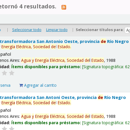
tornó 4 resultados.
|
Seleccionar todo
Limpiar todo
|
Seleccionar títulos para:
o
 transformadora San Antonio Oeste, provincia
de
Río Negro
y
Energía
Eléctrica,
Sociedad
de
l
Estado
.
spañol
enos Aires:
Agua
y
Energía
Eléctrica,
Sociedad
de
l
Estado
, 1988
lidad:
Ítems disponibles para préstamo:
Signatura topográfica:
62
eserva
Agregar al carrito
 transformadora San Antoni Oeste, provincia
de
Río Negro
y
Energía
Eléctrica,
Sociedad
de
l
Estado
.
spañol
enos Aires:
Agua
y
Energía
Eléctrica,
Sociedad
de
l
Estado
, 1988
lidad:
Ítems disponibles para préstamo:
Signatura topográfica:
62