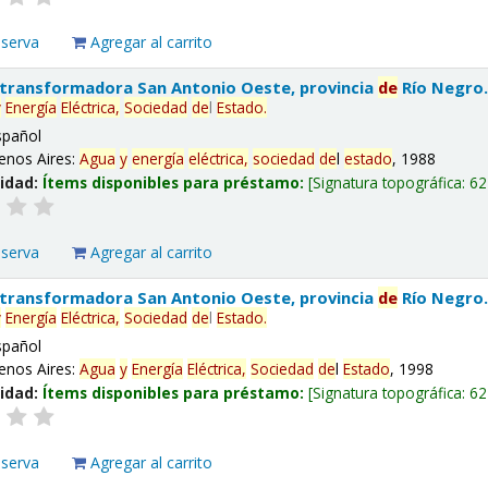
eserva
Agregar al carrito
 transformadora San Antonio Oeste, provincia
de
Río Negro
y
Energía
Eléctrica,
Sociedad
de
l
Estado
.
spañol
enos Aires:
Agua
y
energía
eléctrica,
sociedad
de
l
estado
, 1988
lidad:
Ítems disponibles para préstamo:
Signatura topográfica:
62
eserva
Agregar al carrito
 transformadora San Antonio Oeste, provincia
de
Río Negro
y
Energía
Eléctrica,
Sociedad
de
l
Estado
.
spañol
enos Aires:
Agua
y
Energía
Eléctrica,
Sociedad
de
l
Estado
, 1998
lidad:
Ítems disponibles para préstamo:
Signatura topográfica:
62
eserva
Agregar al carrito