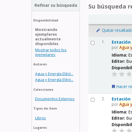
Refinar su búsqueda
Su búsqueda re
Disponibilidad
Mostrando
Quitar resaltad
ejemplares
actualmente
1.
Estación
disponibles
por
Agua
Mostrar todos los
ejemplares
Idioma:
E
Editor:
Bu
Autores
Disponibi
Agua y Energía Eléct...
Agua y Energía Eléct...
Hacer r
Colecciones
2.
Estación
Documentos Externos
por
Agua
Tipos de ítem
Idioma:
E
Libros
Editor:
Bu
Disponibi
Lugares