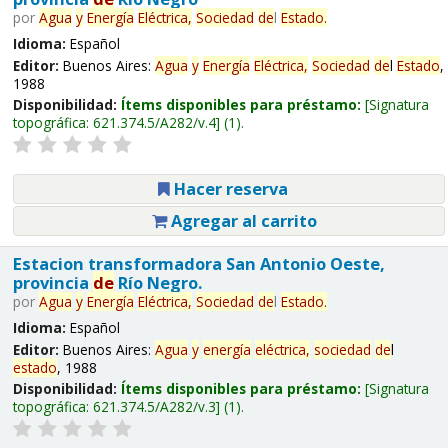
por
Agua
y
Energía
Eléctrica,
Sociedad
de
l
Estado
.
Idioma:
Español
Editor:
Buenos Aires:
Agua
y
Energía
Eléctrica,
Sociedad
de
l
Estado
,
1988
Disponibilidad:
Ítems disponibles para préstamo:
Signatura
topográfica:
621.374.5/A282/v.4
(1).
Hacer reserva
Agregar al carrito
Estacion transformadora San Antonio Oeste,
provincia
de
Río Negro.
por
Agua
y
Energía
Eléctrica,
Sociedad
de
l
Estado
.
Idioma:
Español
Editor:
Buenos Aires:
Agua
y
energía
eléctrica,
sociedad
de
l
estado
, 1988
Disponibilidad:
Ítems disponibles para préstamo:
Signatura
topográfica:
621.374.5/A282/v.3
(1).