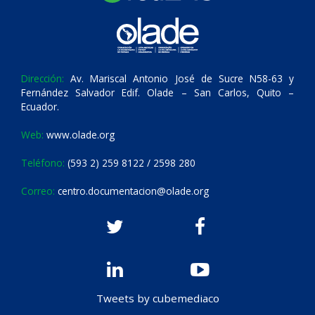
Dirección:
Av. Mariscal Antonio José de Sucre N58-63 y
Fernández Salvador Edif. Olade – San Carlos, Quito –
Ecuador.
Web:
www.olade.org
Teléfono:
(593 2) 259 8122 / 2598 280
Correo:
centro.documentacion@olade.org
Tweets by cubemediaco