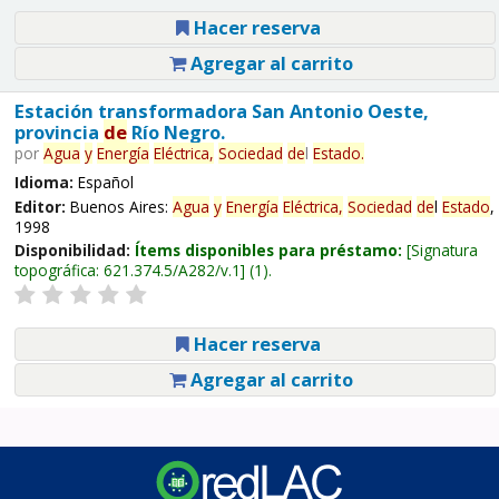
Hacer reserva
Agregar al carrito
Estación transformadora San Antonio Oeste,
provincia
de
Río Negro.
por
Agua
y
Energía
Eléctrica,
Sociedad
de
l
Estado
.
Idioma:
Español
Editor:
Buenos Aires:
Agua
y
Energía
Eléctrica,
Sociedad
de
l
Estado
,
1998
Disponibilidad:
Ítems disponibles para préstamo:
Signatura
topográfica:
621.374.5/A282/v.1
(1).
Hacer reserva
Agregar al carrito