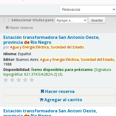
|
|
Seleccionar títulos para:
Hacer reserva
Estación transformadora San Antonio Oeste,
provincia
de
Río Negro
por
Agua
y
Energía
Eléctrica,
Sociedad
de
l
Estado
.
Idioma:
Español
Editor:
Buenos Aires:
Agua
y
Energía
Eléctrica,
Sociedad
de
l
Estado
,
1988
Disponibilidad:
Ítems disponibles para préstamo:
Signatura
topográfica:
621.374.5/A282/v.2
(3).
Hacer reserva
Agregar al carrito
Estación transformadora San Antoni Oeste,
provincia
de
Río Negro