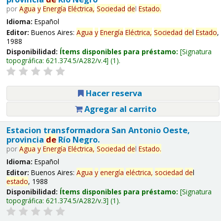
por
Agua
y
Energía
Eléctrica,
Sociedad
de
l
Estado
.
Idioma:
Español
Editor:
Buenos Aires:
Agua
y
Energía
Eléctrica,
Sociedad
de
l
Estado
,
1988
Disponibilidad:
Ítems disponibles para préstamo:
Signatura
topográfica:
621.374.5/A282/v.4
(1).
Hacer reserva
Agregar al carrito
Estacion transformadora San Antonio Oeste,
provincia
de
Río Negro.
por
Agua
y
Energía
Eléctrica,
Sociedad
de
l
Estado
.
Idioma:
Español
Editor:
Buenos Aires:
Agua
y
energía
eléctrica,
sociedad
de
l
estado
, 1988
Disponibilidad:
Ítems disponibles para préstamo:
Signatura
topográfica:
621.374.5/A282/v.3
(1).