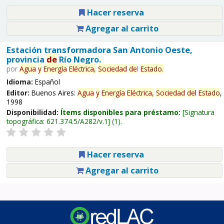
Hacer reserva
Agregar al carrito
Estación transformadora San Antonio Oeste,
provincia
de
Río Negro.
por
Agua
y
Energía
Eléctrica,
Sociedad
de
l
Estado
.
Idioma:
Español
Editor:
Buenos Aires:
Agua
y
Energía
Eléctrica,
Sociedad
de
l
Estado
,
1998
Disponibilidad:
Ítems disponibles para préstamo:
Signatura
topográfica:
621.374.5/A282/v.1
(1).
Hacer reserva
Agregar al carrito