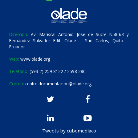
Dirección:
Av. Mariscal Antonio José de Sucre N58-63 y
Fernández Salvador Edif. Olade – San Carlos, Quito –
Ecuador.
Web:
www.olade.org
Teléfono:
(593 2) 259 8122 / 2598 280
Correo:
centro.documentacion@olade.org
Tweets by cubemediaco