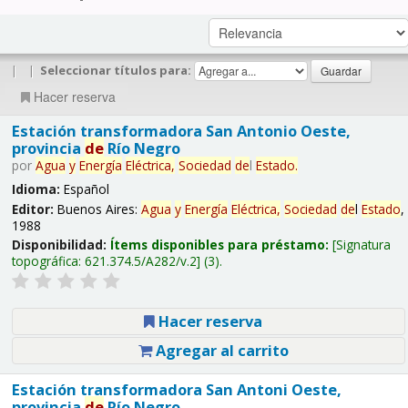
|
|
Seleccionar títulos para:
Hacer reserva
Estación transformadora San Antonio Oeste,
provincia
de
Río Negro
por
Agua
y
Energía
Eléctrica,
Sociedad
de
l
Estado
.
Idioma:
Español
Editor:
Buenos Aires:
Agua
y
Energía
Eléctrica,
Sociedad
de
l
Estado
,
1988
Disponibilidad:
Ítems disponibles para préstamo:
Signatura
topográfica:
621.374.5/A282/v.2
(3).
Hacer reserva
Agregar al carrito
Estación transformadora San Antoni Oeste,
provincia
de
Río Negro