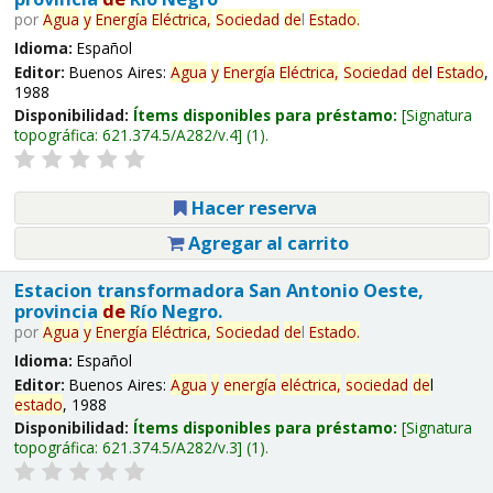
por
Agua
y
Energía
Eléctrica,
Sociedad
de
l
Estado
.
Idioma:
Español
Editor:
Buenos Aires:
Agua
y
Energía
Eléctrica,
Sociedad
de
l
Estado
,
1988
Disponibilidad:
Ítems disponibles para préstamo:
Signatura
topográfica:
621.374.5/A282/v.4
(1).
Hacer reserva
Agregar al carrito
Estacion transformadora San Antonio Oeste,
provincia
de
Río Negro.
por
Agua
y
Energía
Eléctrica,
Sociedad
de
l
Estado
.
Idioma:
Español
Editor:
Buenos Aires:
Agua
y
energía
eléctrica,
sociedad
de
l
estado
, 1988
Disponibilidad:
Ítems disponibles para préstamo:
Signatura
topográfica:
621.374.5/A282/v.3
(1).