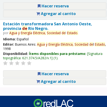
Hacer reserva
Agregar al carrito
Estación transformadora San Antonio Oeste,
provincia
de
Río Negro.
por
Agua
y
Energía
Eléctrica,
Sociedad
de
l
Estado
.
Idioma:
Español
Editor:
Buenos Aires:
Agua
y
Energía
Eléctrica,
Sociedad
de
l
Estado
,
1998
Disponibilidad:
Ítems disponibles para préstamo:
Signatura
topográfica:
621.374.5/A282/v.1
(1).
Hacer reserva
Agregar al carrito