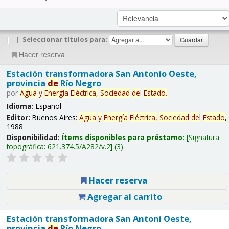
|
|
Seleccionar títulos para:
Hacer reserva
Estación transformadora San Antonio Oeste,
provincia
de
Río Negro
por
Agua
y
Energía
Eléctrica,
Sociedad
de
l
Estado
.
Idioma:
Español
Editor:
Buenos Aires:
Agua
y
Energía
Eléctrica,
Sociedad
de
l
Estado
,
1988
Disponibilidad:
Ítems disponibles para préstamo:
Signatura
topográfica:
621.374.5/A282/v.2
(3).
Hacer reserva
Agregar al carrito
Estación transformadora San Antoni Oeste,
provincia
de
Río Negro