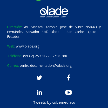
Dirección:
Av. Mariscal Antonio José de Sucre N58-63 y
Fernández Salvador Edif. Olade – San Carlos, Quito –
Ecuador.
Web:
www.olade.org
Teléfono:
(593 2) 259 8122 / 2598 280
Correo:
centro.documentacion@olade.org
Tweets by cubemediaco