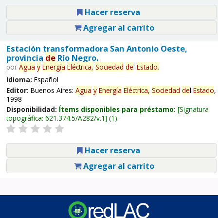
Hacer reserva
Agregar al carrito
Estación transformadora San Antonio Oeste,
provincia
de
Río Negro.
por
Agua
y
Energía
Eléctrica,
Sociedad
de
l
Estado
.
Idioma:
Español
Editor:
Buenos Aires:
Agua
y
Energía
Eléctrica,
Sociedad
de
l
Estado
,
1998
Disponibilidad:
Ítems disponibles para préstamo:
Signatura
topográfica:
621.374.5/A282/v.1
(1).
Hacer reserva
Agregar al carrito