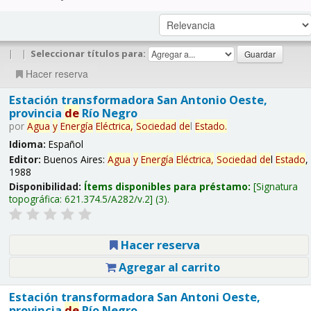
|
|
Seleccionar títulos para:
Hacer reserva
Estación transformadora San Antonio Oeste,
provincia
de
Río Negro
por
Agua
y
Energía
Eléctrica,
Sociedad
de
l
Estado
.
Idioma:
Español
Editor:
Buenos Aires:
Agua
y
Energía
Eléctrica,
Sociedad
de
l
Estado
,
1988
Disponibilidad:
Ítems disponibles para préstamo:
Signatura
topográfica:
621.374.5/A282/v.2
(3).
Hacer reserva
Agregar al carrito
Estación transformadora San Antoni Oeste,
provincia
de
Río Negro