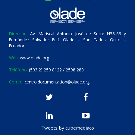
Dirección:
Av. Mariscal Antonio José de Sucre N58-63 y
Fernández Salvador Edif. Olade – San Carlos, Quito –
Ecuador.
Web:
www.olade.org
Teléfono:
(593 2) 259 8122 / 2598 280
Correo:
centro.documentacion@olade.org
Tweets by cubemediaco