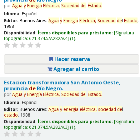
por
Agua
y
Energía
Eléctrica,
Sociedad
de
l
Estado
.
Idioma:
Español
Editor:
Buenos Aires:
Agua
y
Energía
Eléctrica,
Sociedad
de
l
Estado
,
1988
Disponibilidad:
Ítems disponibles para préstamo:
Signatura
topográfica:
621.374.5/A282/v.4
(1).
Hacer reserva
Agregar al carrito
Estacion transformadora San Antonio Oeste,
provincia
de
Río Negro.
por
Agua
y
Energía
Eléctrica,
Sociedad
de
l
Estado
.
Idioma:
Español
Editor:
Buenos Aires:
Agua
y
energía
eléctrica,
sociedad
de
l
estado
, 1988
Disponibilidad:
Ítems disponibles para préstamo:
Signatura
topográfica:
621.374.5/A282/v.3
(1).