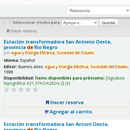
|
|
Seleccionar títulos para:
Hacer reserva
Estación transformadora San Antonio Oeste,
provincia
de
Río Negro
por
Agua
y
Energía
Eléctrica,
Sociedad
de
l
Estado
.
Idioma:
Español
Editor:
Buenos Aires:
Agua
y
Energía
Eléctrica,
Sociedad
de
l
Estado
,
1988
Disponibilidad:
Ítems disponibles para préstamo:
Signatura
topográfica:
621.374.5/A282/v.2
(3).
Hacer reserva
Agregar al carrito
Estación transformadora San Antoni Oeste,
provincia
de
Río Negro