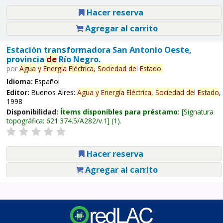
Hacer reserva
Agregar al carrito
Estación transformadora San Antonio Oeste,
provincia
de
Río Negro.
por
Agua
y
Energía
Eléctrica,
Sociedad
de
l
Estado
.
Idioma:
Español
Editor:
Buenos Aires:
Agua
y
Energía
Eléctrica,
Sociedad
de
l
Estado
,
1998
Disponibilidad:
Ítems disponibles para préstamo:
Signatura
topográfica:
621.374.5/A282/v.1
(1).
Hacer reserva
Agregar al carrito