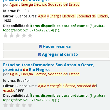
por
Agua
y
Energía
Eléctrica,
Sociedad
de
l
Estado
.
Idioma:
Español
Editor:
Buenos Aires:
Agua
y
Energía
Eléctrica,
Sociedad
de
l
Estado
,
1988
Disponibilidad:
Ítems disponibles para préstamo:
Signatura
topográfica:
621.374.5/A282/v.4
(1).
Hacer reserva
Agregar al carrito
Estacion transformadora San Antonio Oeste,
provincia
de
Río Negro.
por
Agua
y
Energía
Eléctrica,
Sociedad
de
l
Estado
.
Idioma:
Español
Editor:
Buenos Aires:
Agua
y
energía
eléctrica,
sociedad
de
l
estado
, 1988
Disponibilidad:
Ítems disponibles para préstamo:
Signatura
topográfica:
621.374.5/A282/v.3
(1).