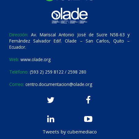
Dirección:
Av. Mariscal Antonio José de Sucre N58-63 y
Fernández Salvador Edif. Olade – San Carlos, Quito –
Ecuador.
Web:
www.olade.org
Teléfono:
(593 2) 259 8122 / 2598 280
Correo:
centro.documentacion@olade.org
Tweets by cubemediaco