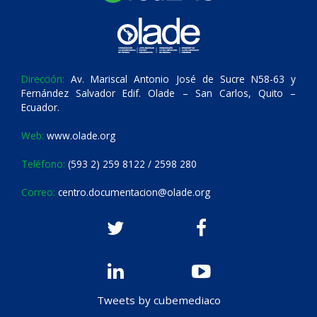
Dirección:
Av. Mariscal Antonio José de Sucre N58-63 y
Fernández Salvador Edif. Olade – San Carlos, Quito –
Ecuador.
Web:
www.olade.org
Teléfono:
(593 2) 259 8122 / 2598 280
Correo:
centro.documentacion@olade.org
Tweets by cubemediaco