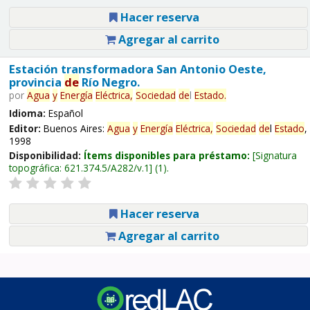
Hacer reserva
Agregar al carrito
Estación transformadora San Antonio Oeste,
provincia
de
Río Negro.
por
Agua
y
Energía
Eléctrica,
Sociedad
de
l
Estado
.
Idioma:
Español
Editor:
Buenos Aires:
Agua
y
Energía
Eléctrica,
Sociedad
de
l
Estado
,
1998
Disponibilidad:
Ítems disponibles para préstamo:
Signatura
topográfica:
621.374.5/A282/v.1
(1).
Hacer reserva
Agregar al carrito