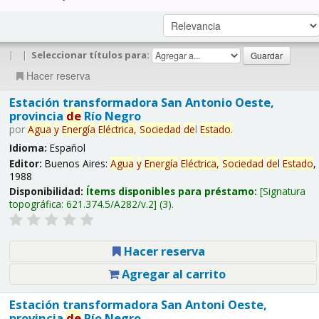
|
|
Seleccionar títulos para:
Hacer reserva
Estación transformadora San Antonio Oeste,
provincia
de
Río Negro
por
Agua
y
Energía
Eléctrica,
Sociedad
de
l
Estado
.
Idioma:
Español
Editor:
Buenos Aires:
Agua
y
Energía
Eléctrica,
Sociedad
de
l
Estado
,
1988
Disponibilidad:
Ítems disponibles para préstamo:
Signatura
topográfica:
621.374.5/A282/v.2
(3).
Hacer reserva
Agregar al carrito
Estación transformadora San Antoni Oeste,
provincia
de
Río Negro