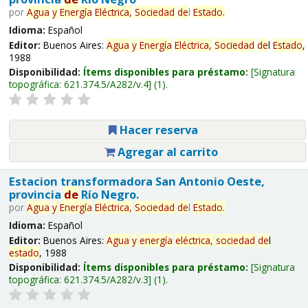
por
Agua
y
Energía
Eléctrica,
Sociedad
de
l
Estado
.
Idioma:
Español
Editor:
Buenos Aires:
Agua
y
Energía
Eléctrica,
Sociedad
de
l
Estado
,
1988
Disponibilidad:
Ítems disponibles para préstamo:
Signatura
topográfica:
621.374.5/A282/v.4
(1).
Hacer reserva
Agregar al carrito
Estacion transformadora San Antonio Oeste,
provincia
de
Río Negro.
por
Agua
y
Energía
Eléctrica,
Sociedad
de
l
Estado
.
Idioma:
Español
Editor:
Buenos Aires:
Agua
y
energía
eléctrica,
sociedad
de
l
estado
, 1988
Disponibilidad:
Ítems disponibles para préstamo:
Signatura
topográfica:
621.374.5/A282/v.3
(1).