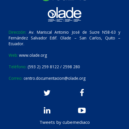
Dirección:
Av. Mariscal Antonio José de Sucre N58-63 y
Fernández Salvador Edif. Olade – San Carlos, Quito –
Ecuador.
Web:
www.olade.org
Teléfono:
(593 2) 259 8122 / 2598 280
Correo:
centro.documentacion@olade.org
Tweets by cubemediaco