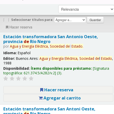
|
|
Seleccionar títulos para:
Hacer reserva
Estación transformadora San Antonio Oeste,
provincia
de
Río Negro
por
Agua
y
Energía
Eléctrica,
Sociedad
de
l
Estado
.
Idioma:
Español
Editor:
Buenos Aires:
Agua
y
Energía
Eléctrica,
Sociedad
de
l
Estado
,
1988
Disponibilidad:
Ítems disponibles para préstamo:
Signatura
topográfica:
621.374.5/A282/v.2
(3).
Hacer reserva
Agregar al carrito
Estación transformadora San Antoni Oeste,
provincia
de
Río Negro