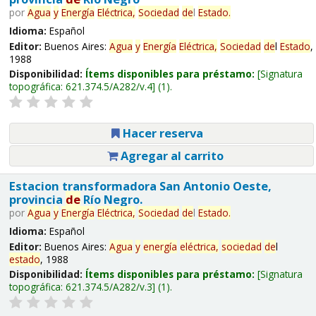
por
Agua
y
Energía
Eléctrica,
Sociedad
de
l
Estado
.
Idioma:
Español
Editor:
Buenos Aires:
Agua
y
Energía
Eléctrica,
Sociedad
de
l
Estado
,
1988
Disponibilidad:
Ítems disponibles para préstamo:
Signatura
topográfica:
621.374.5/A282/v.4
(1).
Hacer reserva
Agregar al carrito
Estacion transformadora San Antonio Oeste,
provincia
de
Río Negro.
por
Agua
y
Energía
Eléctrica,
Sociedad
de
l
Estado
.
Idioma:
Español
Editor:
Buenos Aires:
Agua
y
energía
eléctrica,
sociedad
de
l
estado
, 1988
Disponibilidad:
Ítems disponibles para préstamo:
Signatura
topográfica:
621.374.5/A282/v.3
(1).