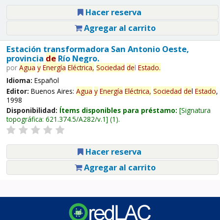
Hacer reserva
Agregar al carrito
Estación transformadora San Antonio Oeste,
provincia
de
Río Negro.
por
Agua
y
Energía
Eléctrica,
Sociedad
de
l
Estado
.
Idioma:
Español
Editor:
Buenos Aires:
Agua
y
Energía
Eléctrica,
Sociedad
de
l
Estado
,
1998
Disponibilidad:
Ítems disponibles para préstamo:
Signatura
topográfica:
621.374.5/A282/v.1
(1).
Hacer reserva
Agregar al carrito